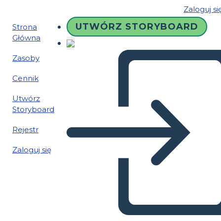
Zaloguj si
UTWÓRZ STORYBOARD
Strona
Główna
Zasoby
Cennik
Utwórz
Storyboard
Rejestr
Zaloguj się