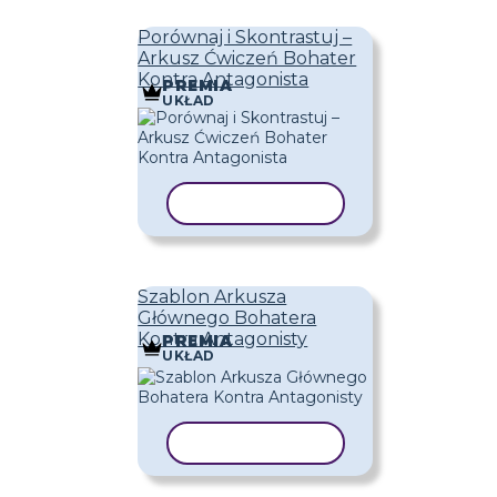
Porównaj i Skontrastuj –
Arkusz Ćwiczeń Bohater
Kontra Antagonista
PREMIA
UKŁAD
KOPIUJ SZABLON
Szablon Arkusza
Głównego Bohatera
Kontra Antagonisty
PREMIA
UKŁAD
KOPIUJ SZABLON