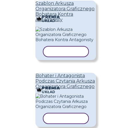
Szablon Arkusza
Organizatora Graficznego
Bohatera Kontra
PREMIA
Antagonisty
UKŁAD
KOPIUJ SZABLON
Bohater i Antagonista
Podczas Czytania Arkusza
Organizatora Graficznego
PREMIA
UKŁAD
KOPIUJ SZABLON