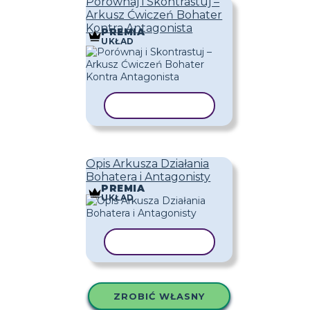
Porównaj i Skontrastuj –
Arkusz Ćwiczeń Bohater
Kontra Antagonista
PREMIA
UKŁAD
KOPIUJ SZABLON
Opis Arkusza Działania
Bohatera i Antagonisty
PREMIA
UKŁAD
KOPIUJ SZABLON
ZROBIĆ WŁASNY