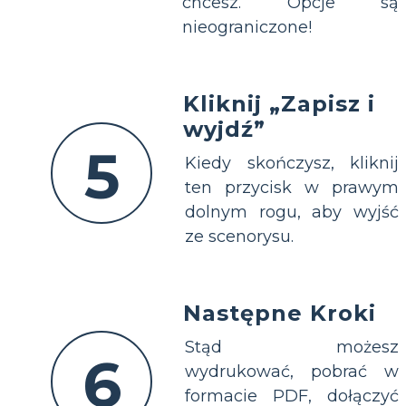
chcesz. Opcje są
nieograniczone!
Kliknij „Zapisz i
wyjdź”
5
Kiedy skończysz, kliknij
ten przycisk w prawym
dolnym rogu, aby wyjść
ze scenorysu.
Następne Kroki
Stąd możesz
6
wydrukować, pobrać w
formacie PDF, dołączyć