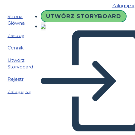
Zaloguj si
UTWÓRZ STORYBOARD
Strona
Główna
Zasoby
Cennik
Utwórz
Storyboard
Rejestr
Zaloguj się