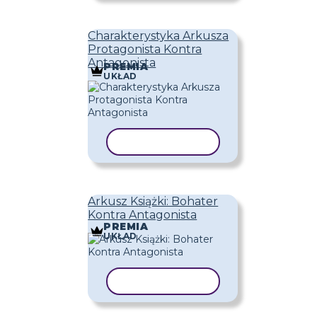
Charakterystyka Arkusza
Protagonista Kontra
Antagonista
PREMIA
UKŁAD
KOPIUJ SZABLON
Arkusz Książki: Bohater
Kontra Antagonista
PREMIA
UKŁAD
KOPIUJ SZABLON