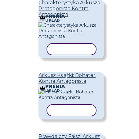
Charakterystyka Arkusza
Protagonista Kontra
Antagonista
PREMIA
UKŁAD
KOPIUJ SZABLON
Arkusz Książki: Bohater
Kontra Antagonista
PREMIA
UKŁAD
KOPIUJ SZABLON
Prawda czy Fałsz: Arkusz