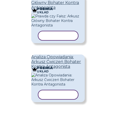
Główny Bohater Kontra
Antagonista
PREMIA
UKŁAD
KOPIUJ SZABLON
Analiza Opowiadania:
Arkusz Ćwiczeń Bohater
Kontra Antagonista
PREMIA
UKŁAD
KOPIUJ SZABLON