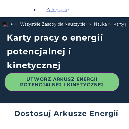
Zaloguj się
Wszystkie Zasoby dla Nauczycieli
Nauka
Karty pr
Karty pracy o energii
potencjalnej i
kinetycznej
UTWÓRZ ARKUSZ ENERGII
POTENCJALNEJ I KINETYCZNEJ
Dostosuj Arkusze Energii