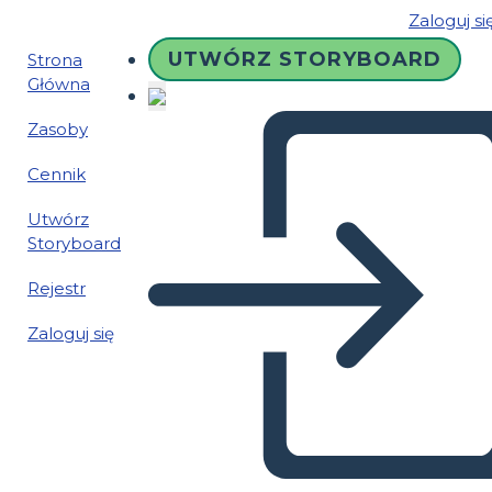
Zaloguj si
UTWÓRZ STORYBOARD
Strona
Główna
Zasoby
Cennik
Utwórz
Storyboard
Rejestr
Zaloguj się