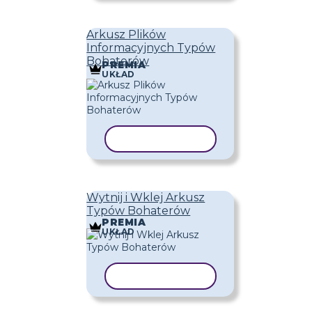
Arkusz Plików
Informacyjnych Typów
Bohaterów
PREMIA
UKŁAD
KOPIUJ SZABLON
Wytnij i Wklej Arkusz
Typów Bohaterów
PREMIA
UKŁAD
KOPIUJ SZABLON