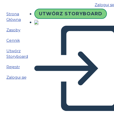
Zaloguj si
UTWÓRZ STORYBOARD
Strona
Główna
Zasoby
Cennik
Utwórz
Storyboard
Rejestr
Zaloguj się