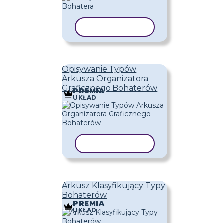
KOPIUJ SZABLON
Opisywanie Typów
Arkusza Organizatora
Graficznego Bohaterów
PREMIA
UKŁAD
KOPIUJ SZABLON
Arkusz Klasyfikujący Typy
Bohaterów
PREMIA
UKŁAD