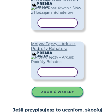
PREMIA
UKŁAD
KOPIUJ SZABLON
Motyw Tęczy – Arkusz
Podróży Bohatera
PREMIA
UKŁAD
KOPIUJ SZABLON
ZROBIĆ WŁASNY
Jeśli przypisujesz to uczniom, skopiuj