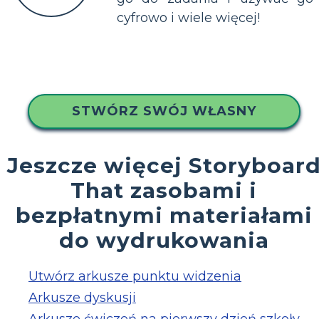
cyfrowo i wiele więcej!
STWÓRZ SWÓJ WŁASNY
Jeszcze więcej Storyboar
That zasobami i
bezpłatnymi materiałami
do wydrukowania
Utwórz arkusze punktu widzenia
Arkusze dyskusji
Arkusze ćwiczeń na pierwszy dzień szkoły