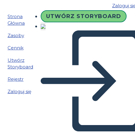
Zaloguj si
UTWÓRZ STORYBOARD
Strona
Główna
Zasoby
Cennik
Utwórz
Storyboard
Rejestr
Zaloguj się