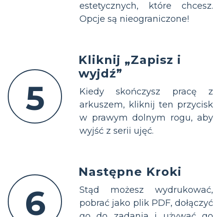
estetycznych, które chcesz.
Opcje są nieograniczone!
Kliknij „Zapisz i
wyjdź”
5
Kiedy skończysz pracę z
arkuszem, kliknij ten przycisk
w prawym dolnym rogu, aby
wyjść z serii ujęć.
Następne Kroki
6
Stąd możesz wydrukować,
pobrać jako plik PDF, dołączyć
go do zadania i używać go