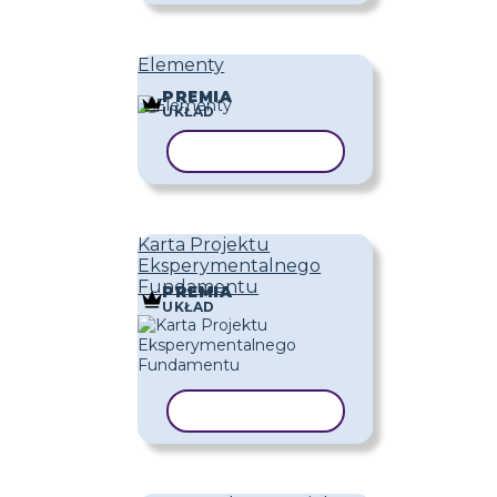
Elementy
PREMIA
UKŁAD
KOPIUJ SZABLON
Karta Projektu
Eksperymentalnego
Fundamentu
PREMIA
UKŁAD
KOPIUJ SZABLON