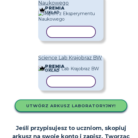
Naukowego
PREMIA
UKŁAD
KOPIUJ SZABLON
Science Lab Krajobraz BW
PREMIA
UKŁAD
KOPIUJ SZABLON
UTWÓRZ ARKUSZ LABORATORYJNY!
Jeśli przypisujesz to uczniom, skopiuj
arkusz na swoje konto i zapisz. Tworząc