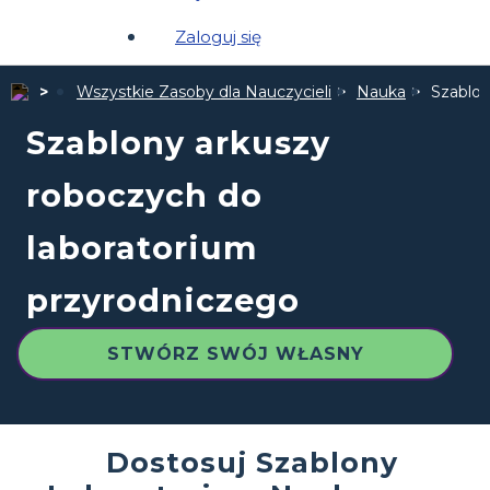
Zaloguj się
Wszystkie Zasoby dla Nauczycieli
Nauka
Szablon
Szablony arkuszy
roboczych do
laboratorium
przyrodniczego
STWÓRZ SWÓJ WŁASNY
Dostosuj Szablony