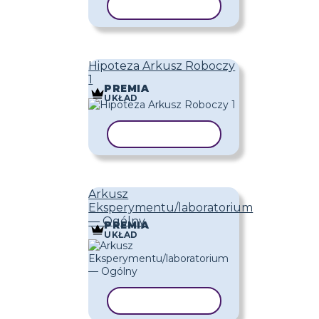
KOPIUJ SZABLON
Hipoteza Arkusz Roboczy
1
PREMIA
UKŁAD
KOPIUJ SZABLON
Arkusz
Eksperymentu/laboratorium
— Ogólny
PREMIA
UKŁAD
KOPIUJ SZABLON