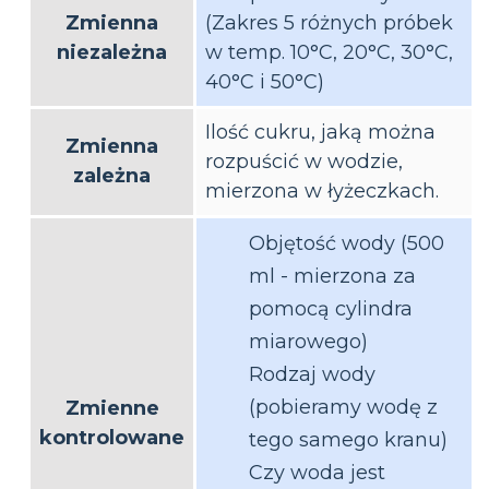
Zmienna
(Zakres 5 różnych próbek
niezależna
w temp. 10°C, 20°C, 30°C,
40°C i 50°C)
Ilość cukru, jaką można
Zmienna
rozpuścić w wodzie,
zależna
mierzona w łyżeczkach.
Objętość wody (500
ml - mierzona za
pomocą cylindra
miarowego)
Rodzaj wody
(pobieramy wodę z
Zmienne
kontrolowane
tego samego kranu)
Czy woda jest