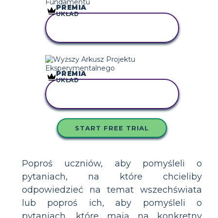
PREMIA
UKŁAD
SKOPIUJ TEN
SCENARIUSZ
PREMIA
UKŁAD
SKOPIUJ TEN
SCENARIUSZ
START FREE TRIAL
Poproś uczniów, aby pomyśleli o
pytaniach, na które chcieliby
odpowiedzieć na temat wszechświata
lub poproś ich, aby pomyśleli o
pytaniach, które mają na konkretny