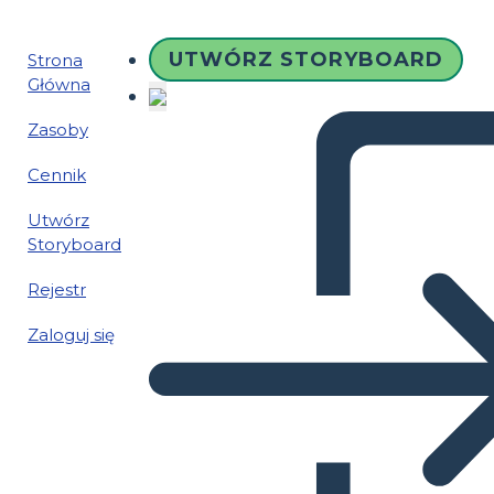
UTWÓRZ STORYBOARD
Strona
Główna
Zasoby
Cennik
Utwórz
Storyboard
Rejestr
Zaloguj się