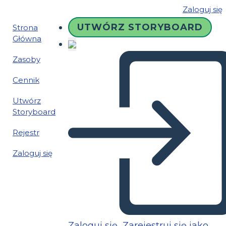
Zaloguj się
UTWÓRZ STORYBOARD
Strona
Główna
Zasoby
Cennik
Utwórz
Storyboard
Rejestr
Zaloguj się
Zaloguj się
Zarejestruj się jako