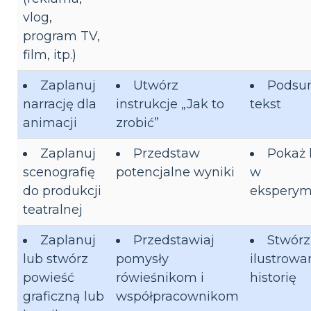
vlog,
program TV,
film, itp.)
Zaplanuj
Utwórz
Podsu
narrację dla
instrukcje „Jak to
tekst
animacji
zrobić”
Zaplanuj
Przedstaw
Pokaż 
scenografię
potencjalne wyniki
w
do produkcji
eksperym
teatralnej
Zaplanuj
Przedstawiaj
Stwórz
lub stwórz
pomysły
ilustrowa
powieść
rówieśnikom i
historię
graficzną lub
współpracownikom