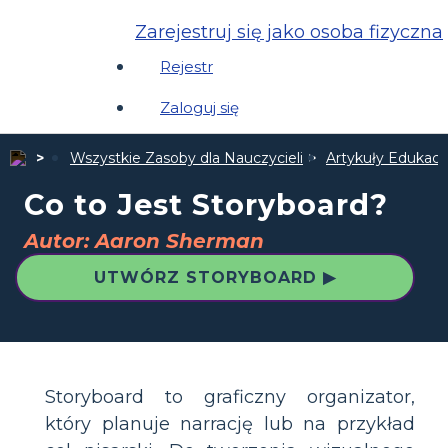
Zarejestruj się jako osoba fizyczna
Rejestr
Zaloguj się
Wszystkie Zasoby dla Nauczycieli
Artykuły Edukacyj
Co to Jest Storyboard?
Autor: Aaron Sherman
UTWÓRZ STORYBOARD ▶
Storyboard to graficzny organizator,
który planuje narrację lub na przykład