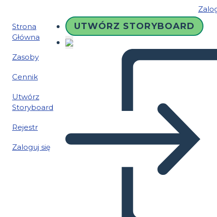
Zalog
UTWÓRZ STORYBOARD
Strona
Główna
Zasoby
Cennik
Utwórz
Storyboard
Rejestr
Zaloguj się