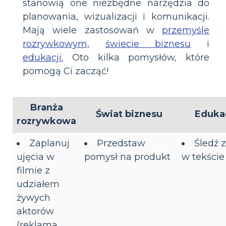
stanowią one niezbędne narzędzia do
planowania, wizualizacji i komunikacji.
Mają wiele zastosowań w
przemyśle
rozrywkowym,
świecie biznesu
i
edukacji.
Oto kilka pomysłów, które
pomogą Ci zacząć!
Branża
Świat biznesu
Eduka
rozrywkowa
Zaplanuj
Przedstaw
Śledź 
ujęcia w
pomysł na produkt
w tekście
filmie z
udziałem
żywych
aktorów
(reklama,