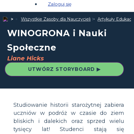
Zaloguj się
Wszystkie Zasoby dla Nauczycieli
Artykuły Edukacyj
WINOGRONA i Nauki
Społeczne
Liane Hicks
UTWÓRZ STORYBOARD ▶
Studiowanie historii starożytnej zabiera
uczniów w podróż w czasie do ziem
bliskich i dalekich oraz sprzed wielu
tysięcy lat! Studenci stają się