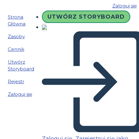
Zaloguj się
UTWÓRZ STORYBOARD
Strona
Główna
Zasoby
Cennik
Utwórz
Storyboard
Rejestr
Zaloguj się
Zaloguj się
Zarejestruj się jako