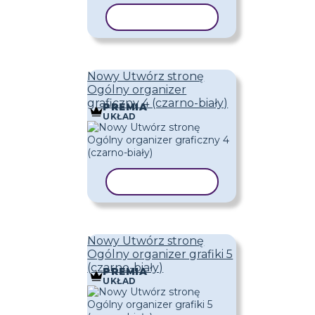
KOPIUJ SZABLON
Nowy Utwórz stronę
Ogólny organizer
graficzny 4 (czarno-biały)
PREMIA
UKŁAD
KOPIUJ SZABLON
Nowy Utwórz stronę
Ogólny organizer grafiki 5
(czarno-biały)
PREMIA
UKŁAD