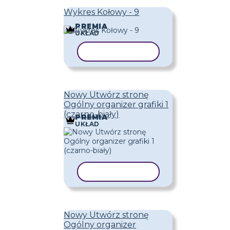
Wykres Kołowy - 9
PREMIA
UKŁAD
KOPIUJ SZABLON
Nowy Utwórz stronę
Ogólny organizer grafiki 1
(czarno-biały)
PREMIA
UKŁAD
KOPIUJ SZABLON
Nowy Utwórz stronę
Ogólny organizer