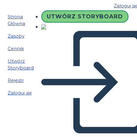
Zaloguj si
UTWÓRZ STORYBOARD
Strona
Główna
Zasoby
Cennik
Utwórz
Storyboard
Rejestr
Zaloguj się