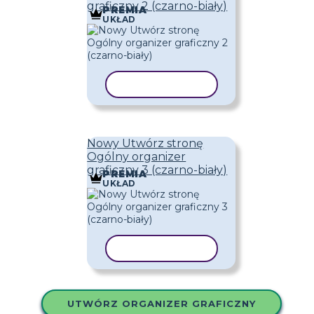
graficzny 2 (czarno-biały)
PREMIA
UKŁAD
KOPIUJ SZABLON
Nowy Utwórz stronę
Ogólny organizer
graficzny 3 (czarno-biały)
PREMIA
UKŁAD
KOPIUJ SZABLON
UTWÓRZ ORGANIZER GRAFICZNY