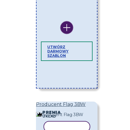
UTWÓRZ
DARMOWY
SZABLON
Producent Flag 3BW
PREMIA
UKŁAD
KOPIUJ SZABLON