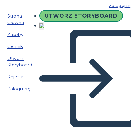
Zaloguj si
UTWÓRZ STORYBOARD
Strona
Główna
Zasoby
Cennik
Utwórz
Storyboard
Rejestr
Zaloguj się