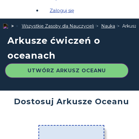
Zaloguj się
Wszystkie Zasoby dla Nauczycieli
Nauka
Arkusz
Arkusze ćwiczeń o
oceanach
UTWÓRZ ARKUSZ OCEANU
Dostosuj Arkusze Oceanu