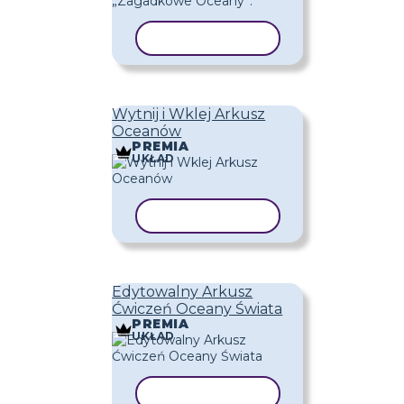
KOPIUJ SZABLON
Wytnij i Wklej Arkusz
Oceanów
PREMIA
UKŁAD
KOPIUJ SZABLON
Edytowalny Arkusz
Ćwiczeń Oceany Świata
PREMIA
UKŁAD
KOPIUJ SZABLON