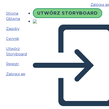
Zaloguj si
UTWÓRZ STORYBOARD
Strona
Główna
Zasoby
Cennik
Utwórz
Storyboard
Rejestr
Zaloguj się