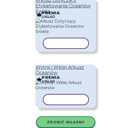
Arkusz Dotyczący
Etykietowania Oceanów
Świata
PREMIA
UKŁAD
KOPIUJ SZABLON
Wytnij i Wklej Arkusz
Oceanów
PREMIA
UKŁAD
KOPIUJ SZABLON
ZROBIĆ WŁASNY