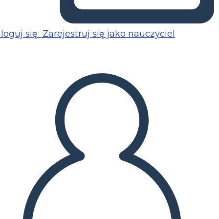
loguj się
Zarejestruj się jako nauczyciel