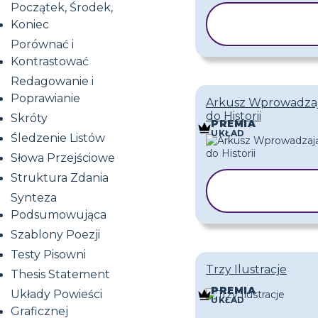
Początek, Środek,
KOPIUJ
Koniec
SZABLON
Porównać i
Kontrastować
Redagowanie i
Poprawianie
Arkusz Wprowadza
do Historii
Skróty
PREMIA
UKŁAD
Śledzenie Listów
Słowa Przejściowe
Struktura Zdania
KOPIUJ
Synteza
SZABLON
Podsumowująca
Szablony Poezji
Testy Pisowni
Trzy Ilustracje
Thesis Statement
PREMIA
Układy Powieści
UKŁAD
Graficznej