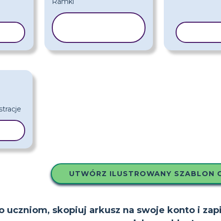
KOPIUJ
LON
SZABLON
KOPIU
LON
UTWÓRZ ILUSTROWANY SZABLON 
to uczniom, skopiuj arkusz na swoje konto i zap