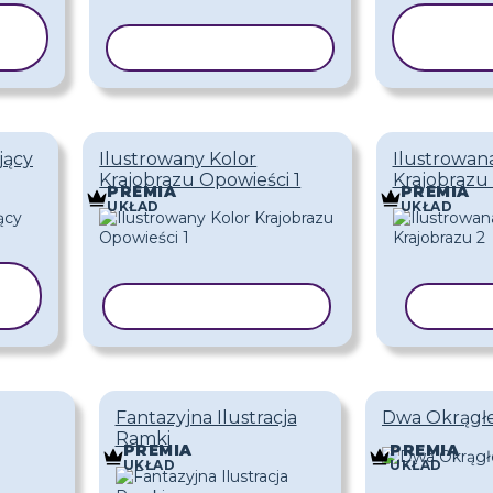
KO
KOPIUJ SZABLON
SZ
jący
Ilustrowany Kolor
Ilustrowan
Krajobrazu Opowieści 1
Krajobrazu
PREMIA
PREMIA
UKŁAD
UKŁAD
KOPIUJ SZABLON
KOPI
Fantazyjna Ilustracja
Dwa Okrągłe 
Ramki
PREMIA
PREMIA
UKŁAD
UKŁAD