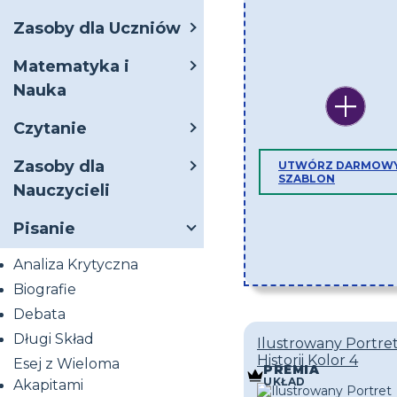
Zasoby dla Uczniów
Matematyka i
Nauka
Czytanie
Zasoby dla
UTWÓRZ DARMOW
SZABLON
Nauczycieli
Pisanie
Analiza Krytyczna
Biografie
Debata
Długi Skład
Ilustrowany Portre
Historii Kolor 4
Esej z Wieloma
PREMIA
UKŁAD
Akapitami