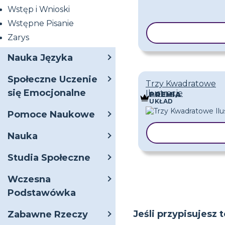
Wstęp i Wnioski
Wstępne Pisanie
KOPIUJ SZAB
Zarys
Nauka Języka
Społeczne Uczenie
Trzy Kwadratowe
się Emocjonalne
Ilustracje
PREMIA
UKŁAD
Pomoce Naukowe
KOPIUJ SZAB
Nauka
Studia Społeczne
Wczesna
Podstawówka
Jeśli przypisujesz 
Zabawne Rzeczy