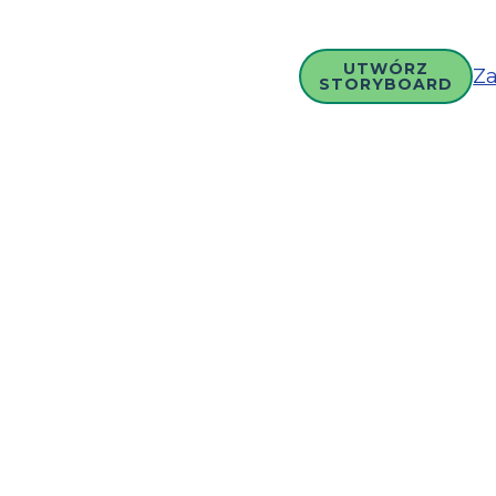
UTWÓRZ
Za
STORYBOARD