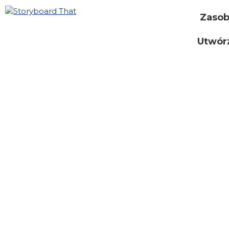
Zaso
Utwór