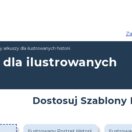
Za
 arkuszy dla ilustrowanych historii
 dla ilustrowanych
Dostosuj Szablony H
Ilustrowany Portret Historii
Ilustrowa