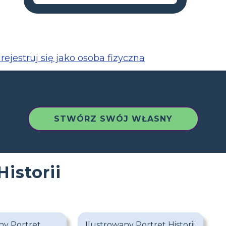
rejestruj się jako osoba fizyczna
STWÓRZ SWÓJ WŁASNY
istorii
ny Portret
Ilustrowany Portret Historii