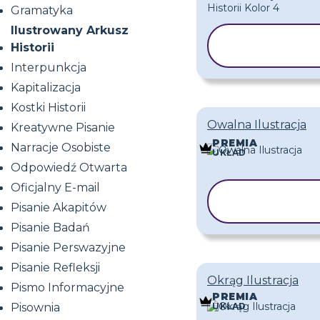
Gramatyka
Ilustrowany Arkusz
KOPIUJ
Historii
SZABLON
Interpunkcja
Kapitalizacja
Kostki Historii
Owalna Ilustracja
Kreatywne Pisanie
PREMIA
Narracje Osobiste
UKŁAD
Odpowiedź Otwarta
Oficjalny E-mail
KOPIUJ
Pisanie Akapitów
SZABLON
Pisanie Badań
Pisanie Perswazyjne
Pisanie Refleksji
Okrąg Ilustracja
Pismo Informacyjne
PREMIA
UKŁAD
Pisownia