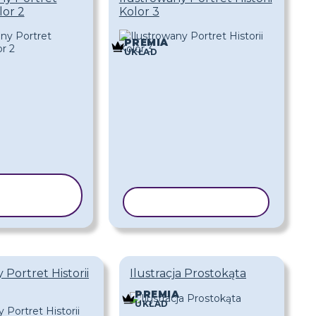
lor 2
Kolor 3
PREMIA
UKŁAD
OPIUJ
ABLON
KOPIUJ SZABLON
 Portret Historii
Ilustracja Prostokąta
PREMIA
UKŁAD