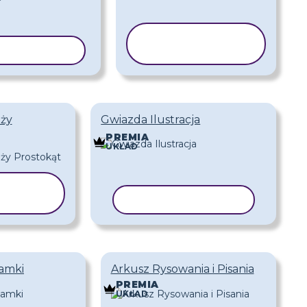
KOPIUJ
J SZABLON
SZABLON
uży
Gwiazda Ilustracja
PREMIA
UKŁAD
IUJ
BLON
KOPIUJ SZABLON
Ramki
Arkusz Rysowania i Pisania
PREMIA
UKŁAD