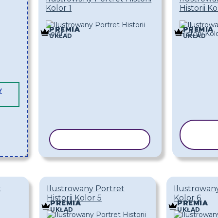
Kolor 1
Historii Ko
PREMIA
PREMIA
UKŁAD
UKŁAD
Y
K
KOPIUJ SZABLON
SZ
t
Ilustrowany Portret
Ilustrowany
Historii Kolor 5
Kolor 6
PREMIA
PREMIA
UKŁAD
UKŁAD