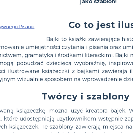
jako szablon!
Co to jest il
Bajki to książki zawierające his
mowanie umiejętności czytania i pisania oraz u
ictwem, gramatyką i środkami literackimi. Bajki m
mogą pobudzać dziecięcą wyobraźnię, inspiro
ści ilustrowane książeczki z bajkami zawierają il
yjnym wizualnie sposobem na wprowadzenie dzieci
Twórcy i szablony
owaną książeczkę, można użyć kreatora bajek. 
k, które udostępniają użytkownikom wstępnie za
ch książeczek. Te szablony zawierają miejsca na o