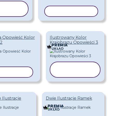
PIUJ
ABLON
KOPIUJ SZABLON
a Opowieść Kolor
Ilustrowany Kolor
 2
Krajobrazu Opowieści 3
PREMIA
UKŁAD
KOPIUJ
UJ SZABLON
SZABLON
Ilustracje
Dwie Ilustracje Ramek
PREMIA
UKŁAD