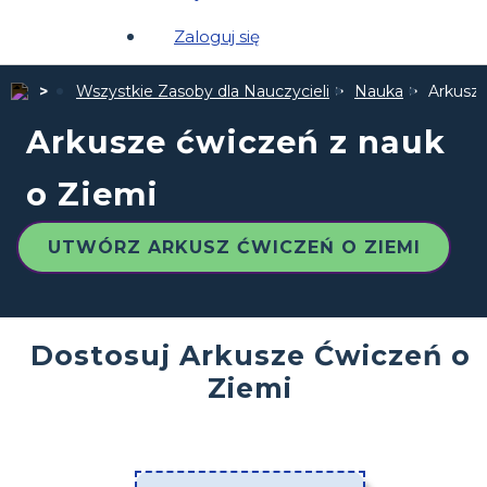
Zaloguj się
Wszystkie Zasoby dla Nauczycieli
Nauka
Arkusze
Arkusze ćwiczeń z nauk
o Ziemi
UTWÓRZ ARKUSZ ĆWICZEŃ O ZIEMI
Dostosuj Arkusze Ćwiczeń o
Ziemi