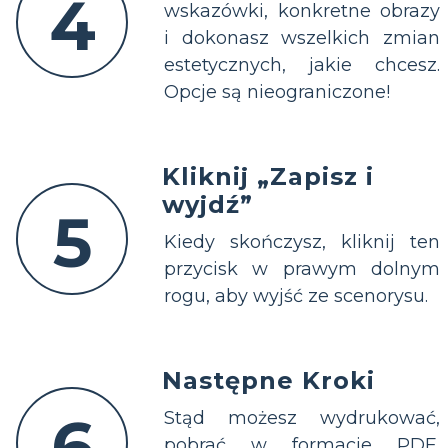
4
wskazówki, konkretne obrazy
i dokonasz wszelkich zmian
estetycznych, jakie chcesz.
Opcje są nieograniczone!
Kliknij „Zapisz i
wyjdź”
5
Kiedy skończysz, kliknij ten
przycisk w prawym dolnym
rogu, aby wyjść ze scenorysu.
Następne Kroki
6
Stąd możesz wydrukować,
pobrać w formacie PDF,