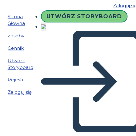
Zaloguj si
UTWÓRZ STORYBOARD
Strona
Główna
Zasoby
Cennik
Utwórz
Storyboard
Rejestr
Zaloguj się