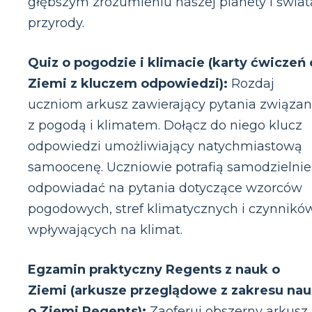
głębszym zrozumieniu naszej planety i świat
przyrody.
Quiz o pogodzie i klimacie (karty ćwiczeń 
Ziemi z kluczem odpowiedzi):
Rozdaj
uczniom arkusz zawierający pytania związa
z pogodą i klimatem. Dołącz do niego klucz
odpowiedzi umożliwiający natychmiastową
samoocenę. Uczniowie potrafią samodzielnie
odpowiadać na pytania dotyczące wzorców
pogodowych, stref klimatycznych i czynnikó
wpływających na klimat.
Egzamin praktyczny Regents z nauk o
Ziemi (arkusze przeglądowe z zakresu na
o Ziemi Regents):
Zaoferuj obszerny arkusz