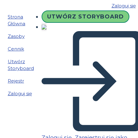
Zaloguj się
UTWÓRZ STORYBOARD
Strona
Główna
Zasoby
Cennik
Utwórz
Storyboard
Rejestr
Zaloguj się
Zaloguj się
Zarejestruj się jako