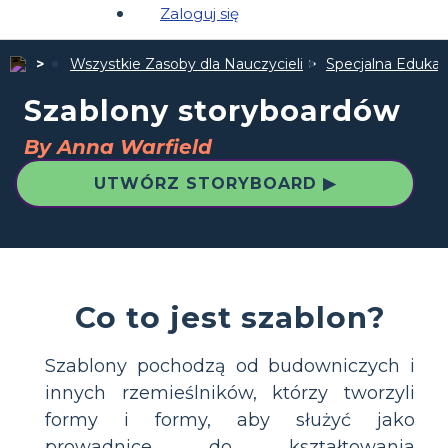
Zaloguj się
Wszystkie Zasoby dla Nauczycieli
Specjalna Edukac
Szablony storyboardów
By Anna Warfield
UTWÓRZ STORYBOARD ▶
Co to jest szablon?
Szablony pochodzą od budowniczych i
innych rzemieślników, którzy tworzyli
formy i formy, aby służyć jako
prowadnice do kształtowania