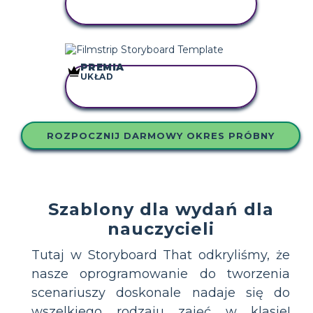
SCENARIUSZ
PREMIA
UKŁAD
SKOPIUJ TEN
SCENARIUSZ
ROZPOCZNIJ DARMOWY OKRES PRÓBNY
Szablony dla wydań dla
nauczycieli
Tutaj w Storyboard That odkryliśmy, że
nasze oprogramowanie do tworzenia
scenariuszy doskonale nadaje się do
wszelkiego rodzaju zajęć w klasie!