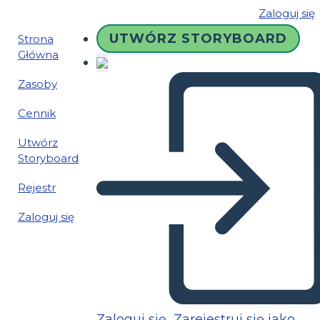
Zaloguj się
UTWÓRZ STORYBOARD
Strona
Główna
Zasoby
Cennik
Utwórz
Storyboard
Rejestr
Zaloguj się
Zaloguj się
Zarejestruj się jako