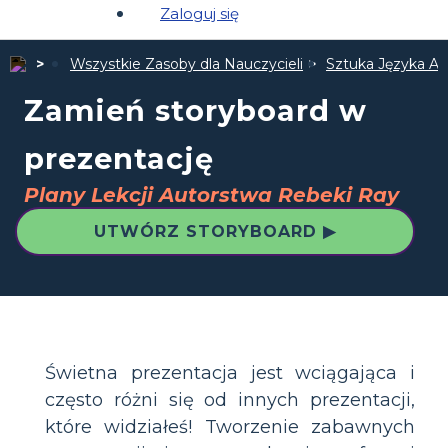
Zaloguj się
Wszystkie Zasoby dla Nauczycieli
Sztuka Języka An
Zamień storyboard w
prezentację
Plany Lekcji Autorstwa Rebeki Ray
UTWÓRZ STORYBOARD ▶
Świetna prezentacja jest wciągająca i
często różni się od innych prezentacji,
które widziałeś! Tworzenie zabawnych