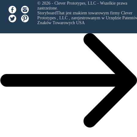
© 2026 - Clever Prototypes, LLC - Wszelkie prawa
zastrzeżone.
StoryboardThat jest znakiem towarowym firmy
Clever
Prototypes , LLC
, zarejestrowanym w Urzędzie Patentów
Znaków Towarowych USA