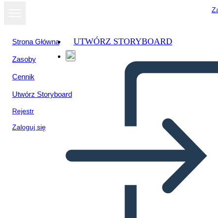
Za
UTWÓRZ STORYBOARD
Strona Główna
Zasoby
Cennik
Utwórz Storyboard
Rejestr
Zaloguj się