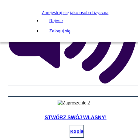
Zarejestruj się jako osoba fizyczna
Rejestr
Zaloguj się
STWÓRZ SWÓJ WŁASNY!
Kopia