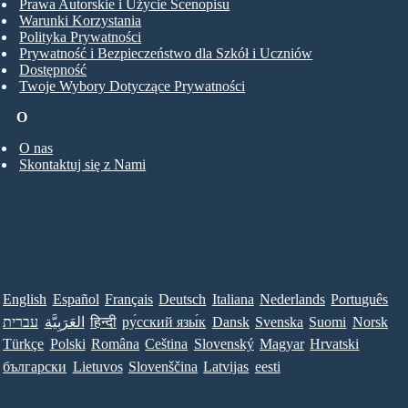
Prawa Autorskie i Użycie Scenopisu
Warunki Korzystania
Polityka Prywatności
Prywatność i Bezpieczeństwo dla Szkół i Uczniów
Dostępność
Twoje Wybory Dotyczące Prywatności
O
O nas
Skontaktuj się z Nami
English
Español
Français
Deutsch
Italiana
Nederlands
Português
עברית
العَرَبِيَّة
हिन्दी
ру́сский язы́к
Dansk
Svenska
Suomi
Norsk
Türkçe
Polski
Româna
Ceština
Slovenský
Magyar
Hrvatski
български
Lietuvos
Slovenščina
Latvijas
eesti