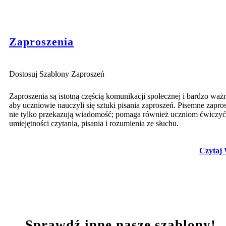
Zaproszenia
Dostosuj Szablony Zaproszeń
Zaproszenia są istotną częścią komunikacji społecznej i bardzo ważn
aby uczniowie nauczyli się sztuki pisania zaproszeń. Pisemne zapro
nie tylko przekazują wiadomość; pomaga również uczniom ćwiczyć
umiejętności czytania, pisania i rozumienia ze słuchu.
Czytaj 
Sprawdź inne nasze szablony!