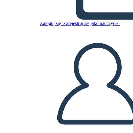
Zaloguj się
Zarejestruj się jako nauczyciel
Zaproszenie 2
Skopiuj tę scenorys
STWÓRZ SCENORYS
ODTWARZANIE POKAZU SLAJDÓW
PRZECZYTAJ MI