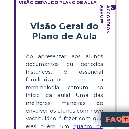
VISÃO GERAL DO PLANO DE AULA
Visão Geral do
Plano de Aula
Ao apresentar aos alunos
documentos ou períodos
históricos, é essencial
familiarizá-los com a
terminologia comum no
início da aula! Uma das
melhores maneiras de
envolver os alunos com novo
FAQ
vocabulário é fazer com que
eles criem um
quadro de
What are key vocab
from the Declaratio
. Teaching these terms helps students better understand the document and its historical context.
How can I teac
activity where students choose words, define them,
What is a visual vocabulary board 
is a learning tool where students select vocabul
Why is it important t
helps students understand complex historical texts by making unfamiliar terms accessible. It builds background knowledge and boosts confide
What grade levels are Declaration of Independence vocabulary lessons suitable for?
Declaration of Independence vocabulary lessons
, but can be adapted for ot