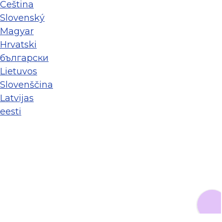
Ceština
Slovenský
Magyar
Hrvatski
български
Lietuvos
Slovenščina
Latvijas
eesti