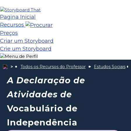
Pagina Inicial
Recursos
Preços
Criar um Storyboard
Crie um Storyboard
Todos os Recursos do Professor
Estudos Sociais
A Declaração de
Atividades de
Vocabulário de
Independência