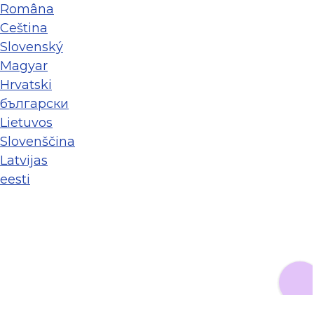
Româna
Ceština
Slovenský
Magyar
Hrvatski
български
Lietuvos
Slovenščina
Latvijas
eesti