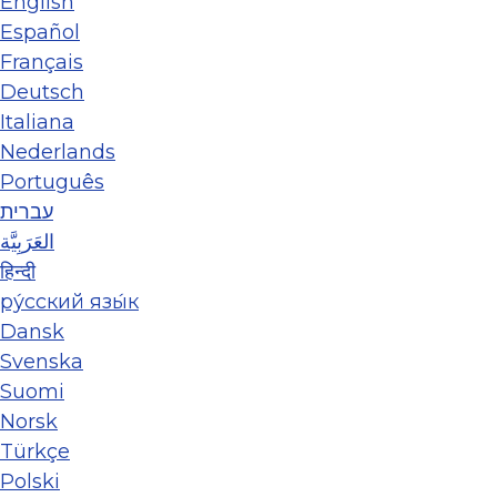
English
Español
Français
Deutsch
Italiana
Nederlands
Português
עברית
العَرَبِيَّة
हिन्दी
ру́сский язы́к
Dansk
Svenska
Suomi
Norsk
Türkçe
Polski