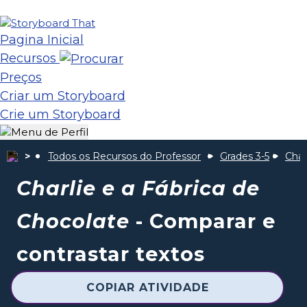
Pagina Inicial
Recursos
Preços
Criar um Storyboard
Crie um Storyboard
Todos os Recursos do Professor
Grades 3-5
Char
Charlie e a Fábrica de
Chocolate
- Comparar e
contrastar textos
COPIAR ATIVIDADE