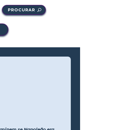
PROCURAR
erminem se Napoleão era