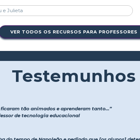
VER TODOS OS RECURSOS PARA PROFESSORES
Testemunhos
s ficaram tão animados e aprenderam tanto...”
ofessor de tecnologia educacional
ha do tempo de Napoleão e pedindo que [os alunos] det