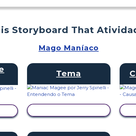
is Storyboard That Ativida
Mago Maníaco
e
Tema
C
VER ATIVIDADE