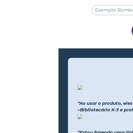
“Ao usar o produto, ele
–Bibliotecário K-5 e pr
“Estou fazendo uma lin