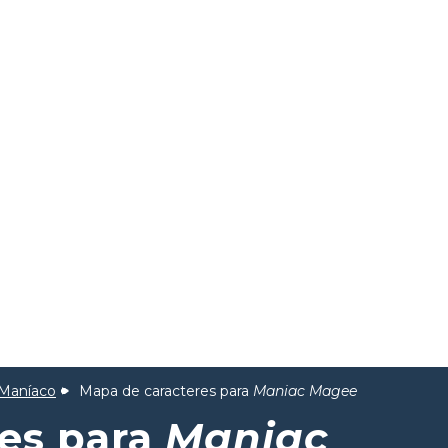
Maníaco
Mapa de caracteres para
Maniac Magee
res para
Maniac