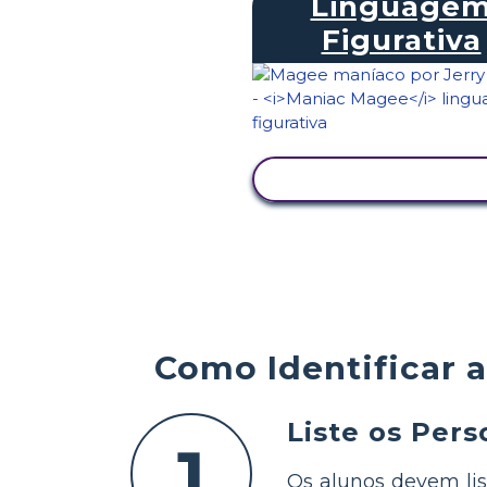
Linguage
Figurativa
VER ATIVIDADE
Como Identificar 
Liste os Per
1
Os alunos devem lis