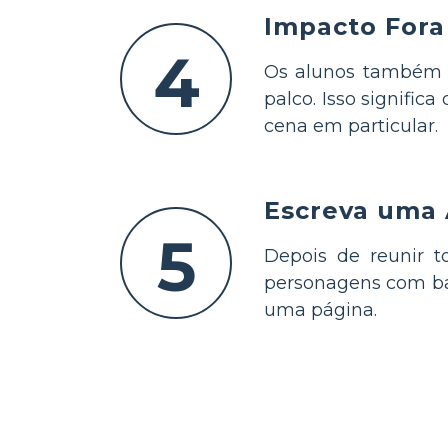
Impacto Fora
4
Os alunos também p
palco. Isso signifi
cena em particular.
Escreva uma 
5
Depois de reunir t
personagens com bas
uma página.