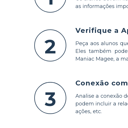
as informações impo
Verifique a 
2
Peça aos alunos qu
Eles também podem
Maniac Magee, a maio
Conexão com
3
Analise a conexão d
podem incluir a rel
ações, etc.