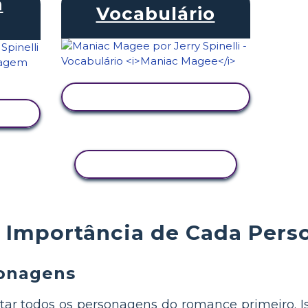
m
Vocabulário
VER ATIVIDADE
COPIAR ATIVIDADE
a Importância de Cada Pers
sonagens
tar todos os personagens do romance primeiro. 