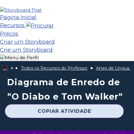
Pagina Inicial
Recursos
Preços
Criar um Storyboard
Crie um Storyboard
Todos os Recursos do Professor
Artes de Língua I
Diagrama de Enredo de
"O Diabo e Tom Walker"
COPIAR ATIVIDADE