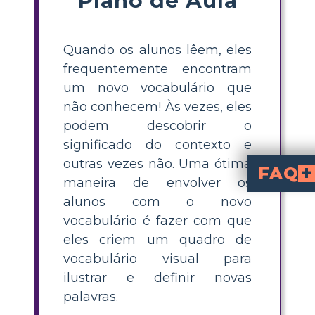
Quando os alunos lêem, eles
frequentemente encontram
um novo vocabulário que
não conhecem! Às vezes, eles
podem descobrir o
significado do contexto e
outras vezes não. Uma ótima
FAQ
maneira de envolver os
À medida que os alunos lêem um romance como The Giver, eles são capazes de aprender suas palavras de vocabulário no contexto. Isso significa q
Por que entende
Os alunos ficam desencorajados como leitores quando não entendem o
alunos com o novo
vocabulário é fazer com que
eles criem um quadro de
vocabulário visual para
ilustrar e definir novas
palavras.