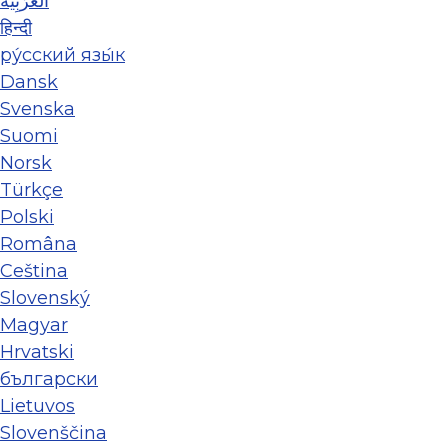
العَرَبِيَّة
हिन्दी
ру́сский язы́к
Dansk
Svenska
Suomi
Norsk
Türkçe
Polski
Româna
Ceština
Slovenský
Magyar
Hrvatski
български
Lietuvos
Slovenščina