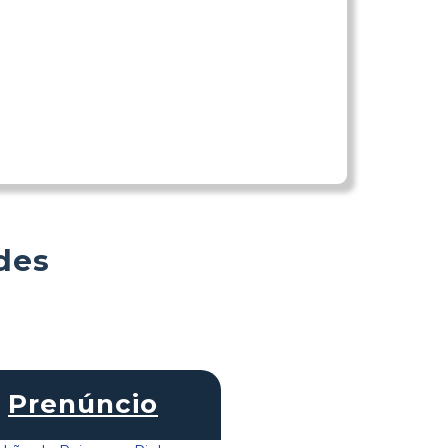
des
Prenúncio