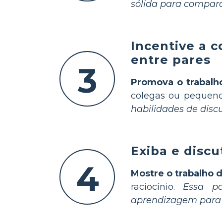
sólida para compar
Incentive a 
entre pares
3
Promova o trabalh
colegas ou pequen
habilidades de dis
Exiba e discu
4
Mostre o trabalho 
raciocínio.
Essa pa
aprendizagem para 