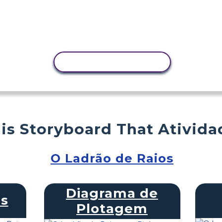
COPIAR ATIVIDADE
is Storyboard That Ativida
O Ladrão de Raios
Diagrama de
s
Plotagem