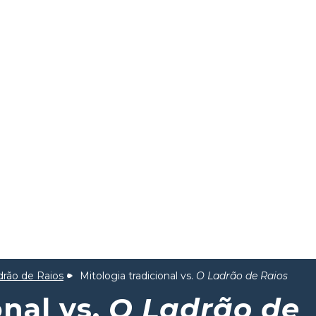
drão de Raios
Mitologia tradicional vs.
O Ladrão de Raios
onal vs.
O Ladrão de