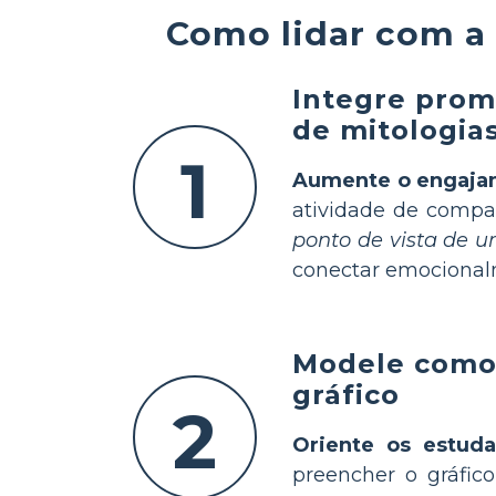
Como lidar com a 
Integre promp
de mitologia
1
Aumente o engaja
atividade de compa
ponto de vista de u
conectar emocionalm
Modele como 
gráfico
2
Oriente os estuda
preencher o gráfic