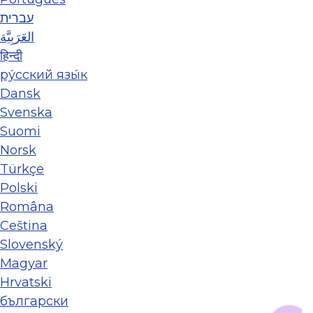
עברית
العَرَبِيَّة
हिन्दी
ру́сский язы́к
Dansk
Svenska
Suomi
Norsk
Türkçe
Polski
Româna
Ceština
Slovenský
Magyar
Hrvatski
български