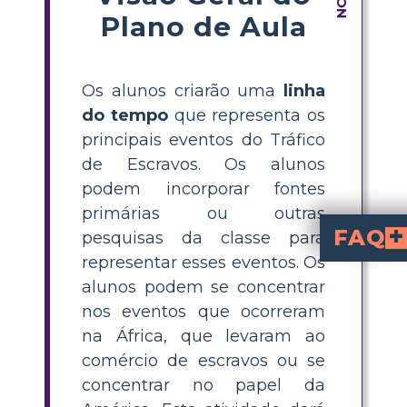
Plano de Aula
Os alunos criarão uma
linha
do tempo
que representa os
principais eventos do Tráfico
de Escravos. Os alunos
podem incorporar fontes
primárias ou outras
FAQ
pesquisas da classe para
representar esses eventos. Os
What are the key ev
to include are: the arrival of the first slaves in America, Massachusetts legalizing slavery, the Fugitive Slave Ac
, the Kansas-Nebraska Act, the start of the Civil War, and ratification of the 13th Amendment
How can students crea
, providing brief descriptions, and adding images or primary sources for context. Using a poster or digital storyboard helps make the timeline engaging and easy to present.
What primary sources c
like historical documents, letters, photographs, newspaper articles, and firsthand accounts can
Why is it importan
Studying the timeline of slavery in America helps students
on society, recognize the stru
What alternative ac
include creating a timeline poster for presenta
alunos podem se concentrar
nos eventos que ocorreram
na África, que levaram ao
comércio de escravos ou se
concentrar no papel da