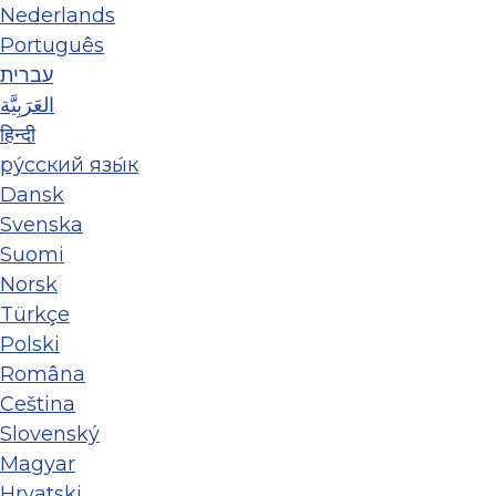
Nederlands
Português
עברית
العَرَبِيَّة
हिन्दी
ру́сский язы́к
Dansk
Svenska
Suomi
Norsk
Türkçe
Polski
Româna
Ceština
Slovenský
Magyar
Hrvatski