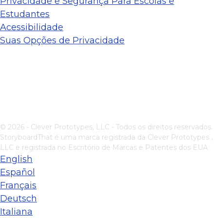
Privacidade e Segurança Para Escolas e
Estudantes
Acessibilidade
Suas Opções de Privacidade
© 2026 - Clever Prototypes, LLC - Todos os direitos reservados.
StoryboardThat é uma marca registrada da
Clever Prototypes ,
LLC
e registrada no Escritório de Marcas e Patentes dos EUA
English
Español
Français
Deutsch
Italiana