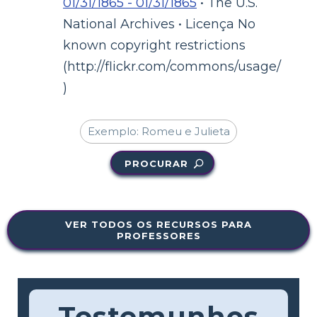
01/31/1865 - 01/31/1865
• The U.S.
National Archives • Licença No
known copyright restrictions
(http://flickr.com/commons/usage/
)
PROCURAR
VER TODOS OS RECURSOS PARA
PROFESSORES
Testemunhos