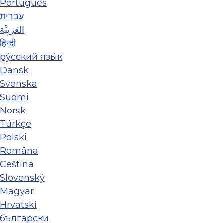
Português
עברית
العَرَبِيَّة
हिन्दी
ру́сский язы́к
Dansk
Svenska
Suomi
Norsk
Türkçe
Polski
Româna
Ceština
Slovenský
Magyar
Hrvatski
български