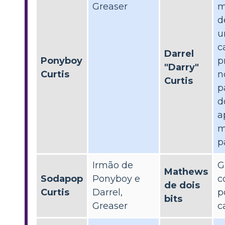
Greaser
m
d
u
c
Darrel
Ponyboy
p
"Darry"
Curtis
n
Curtis
p
d
a
m
p
Irmão de
G
Mathews
Sodapop
Ponyboy e
c
de dois
Curtis
Darrel,
p
bits
Greaser
c