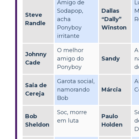
Amigo de
L
Sodapop,
Dallas
M
Steve
acha
“Dally”
R
Randle
Ponyboy
Winston
irritante
O melhor
A
Johnny
amigo do
Sandy
n
Cade
Ponyboy
d
Garota social,
A
Saia de
namorando
Márcia
C
Cereja
Bob
Soc, morre
S
Bob
Paulo
em luta
d
Sheldon
Holden
D