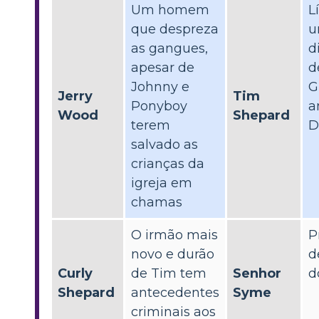
Um homem
L
que despreza
u
as gangues,
d
apesar de
d
Johnny e
G
Jerry
Tim
Ponyboy
a
Wood
Shepard
terem
D
salvado as
crianças da
igreja em
chamas
O irmão mais
P
novo e durão
d
Curly
de Tim tem
Senhor
d
Shepard
antecedentes
Syme
criminais aos