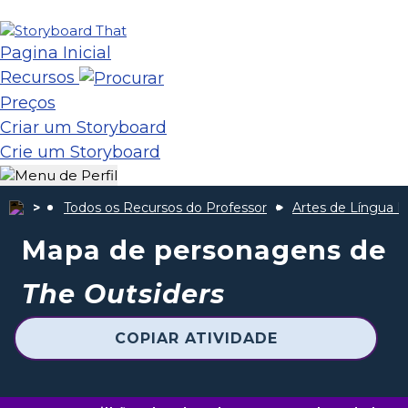
Pagina Inicial
Recursos
Preços
Criar um Storyboard
Crie um Storyboard
Todos os Recursos do Professor
Artes de Língua I
Mapa de personagens de
The Outsiders
COPIAR ATIVIDADE