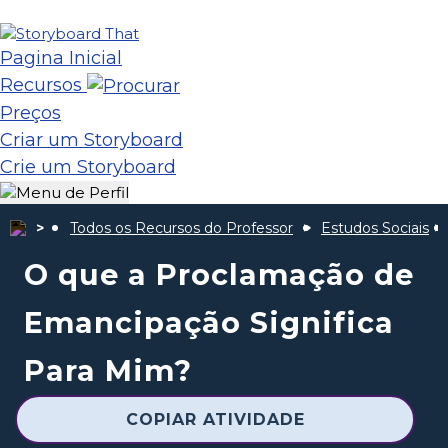
Pagina Inicial
Recursos
Preços
Criar um Storyboard
Crie um Storyboard
Todos os Recursos do Professor
Estudos Sociais
O que a Proclamação de
Emancipação Significa
Para Mim?
COPIAR ATIVIDADE