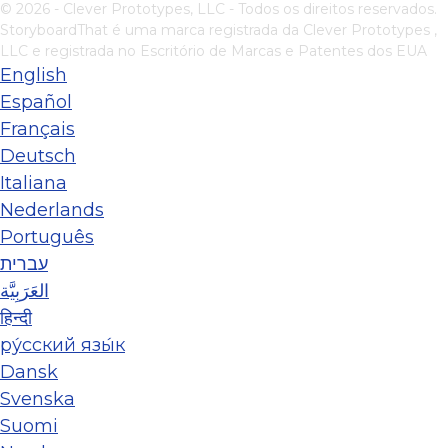
© 2026 - Clever Prototypes, LLC - Todos os direitos reservados.
StoryboardThat é uma marca registrada da
Clever Prototypes ,
LLC
e registrada no Escritório de Marcas e Patentes dos EUA
English
Español
Français
Deutsch
Italiana
Nederlands
Português
עברית
العَرَبِيَّة
हिन्दी
ру́сский язы́к
Dansk
Svenska
Suomi