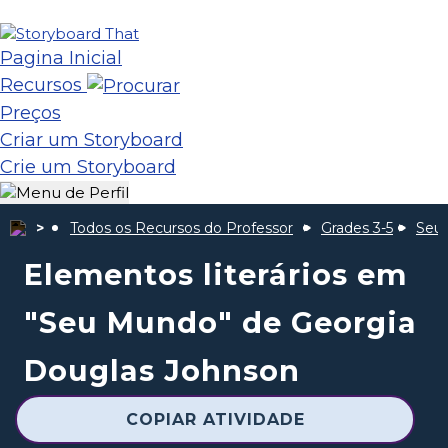
Pagina Inicial
Recursos
Preços
Criar um Storyboard
Crie um Storyboard
Todos os Recursos do Professor
Grades 3-5
Seu
Elementos literários em
"Seu Mundo" de Georgia
Douglas Johnson
COPIAR ATIVIDADE