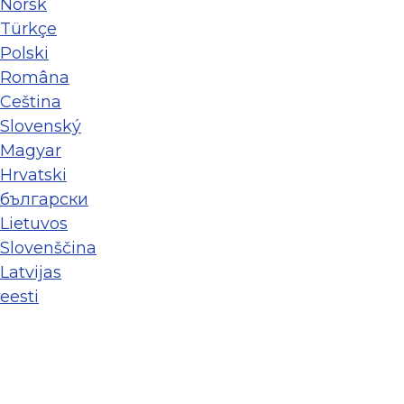
Norsk
Türkçe
Polski
Româna
Ceština
Slovenský
Magyar
Hrvatski
български
Lietuvos
Slovenščina
Latvijas
eesti