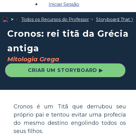
Iniciar Sessão
Todos os Recursos do Professor
Storyboard That 's 
Cronos: rei titã da Grécia
antiga
Mitologia Grega
CRIAR UM STORYBOARD ▶
Cronos é um Titã que derrubou seu
próprio pai e tentou evitar uma profecia
do mesmo destino engolindo todos os
seus filhos.