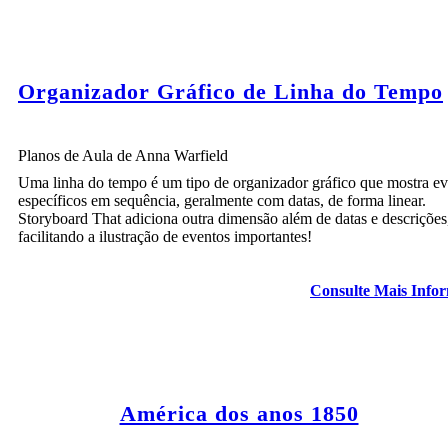
Organizador Gráfico de Linha do Tempo
Planos de Aula de Anna Warfield
Uma linha do tempo é um tipo de organizador gráfico que mostra ev
específicos em sequência, geralmente com datas, de forma linear.
O FOGO EM FORT SUMTER
Storyboard That adiciona outra dimensão além de datas e descrições
facilitando a ilustração de eventos importantes!
Consulte Mais Info
Thu 
América dos anos 1850
1