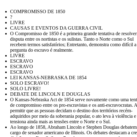
COMPROMISSO DE 1850
?
LIVRE
CAUSAS E EVENTOS DA GUERRA CIVIL
O Compromisso de 1850 é a primeira grande tentativa de resolver
disputa entre os nortistas e os sulistas. Tanto o Norte como o Sul
recebem termos satisfatórios; Entretanto, demonstra como difícil a
pergunta do escravo é realmente.
LIVRE
ESCRAVO
ESCRAVO
ESCRAVO
LEI KANSAS-NEBRASKA DE 1854
SOLO ESCRAVO!
SOLO LIVRE!
DEBATE DE LINCOLN E DOUGLAS
O Kansas-Nebraska Act de 1854 serve novamente como uma tent
de compromisso entre os pro-escravistas e os anti-escravocratas. 
permitir que as pessoas decidam o destino dos territórios recém-
adquiridos por meio da soberania popular, o ato leva à violência e
tensiona ainda mais as tensões entre o Norte e o Sul.
Ao longo de 1858, Abraham Lincoln e Stephen Douglas debatem
cargo de senador americano de Illinois. Os debates destacam a cr