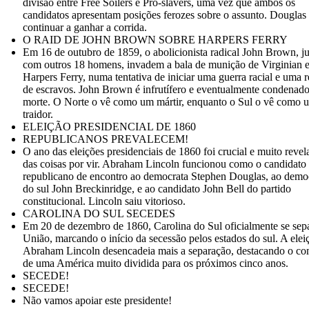
divisão entre Free Soilers e Pro-slavers, uma vez que ambos os
candidatos apresentam posições ferozes sobre o assunto. Douglas 
continuar a ganhar a corrida.
O RAID DE JOHN BROWN SOBRE HARPERS FERRY
Em 16 de outubro de 1859, o abolicionista radical John Brown, j
com outros 18 homens, invadem a bala de munição de Virginian 
Harpers Ferry, numa tentativa de iniciar uma guerra racial e uma r
de escravos. John Brown é infrutífero e eventualmente condenado
morte. O Norte o vê como um mártir, enquanto o Sul o vê como 
traidor.
ELEIÇÃO PRESIDENCIAL DE 1860
REPUBLICANOS PREVALECEM!
O ano das eleições presidenciais de 1860 foi crucial e muito revel
das coisas por vir. Abraham Lincoln funcionou como o candidato
republicano de encontro ao democrata Stephen Douglas, ao demo
do sul John Breckinridge, e ao candidato John Bell do partido
constitucional. Lincoln saiu vitorioso.
CAROLINA DO SUL SECEDES
Em 20 de dezembro de 1860, Carolina do Sul oficialmente se sep
União, marcando o início da secessão pelos estados do sul. A elei
Abraham Lincoln desencadeia mais a separação, destacando o c
de uma América muito dividida para os próximos cinco anos.
SECEDE!
SECEDE!
Não vamos apoiar este presidente!