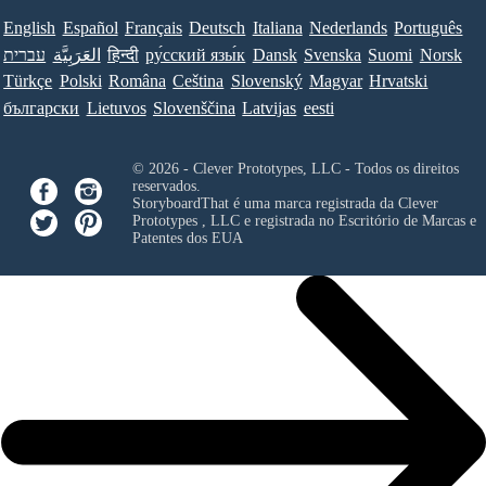
English
Español
Français
Deutsch
Italiana
Nederlands
Português
עברית
العَرَبِيَّة
हिन्दी
ру́сский язы́к
Dansk
Svenska
Suomi
Norsk
Türkçe
Polski
Româna
Ceština
Slovenský
Magyar
Hrvatski
български
Lietuvos
Slovenščina
Latvijas
eesti
© 2026 - Clever Prototypes, LLC - Todos os direitos
reservados.
StoryboardThat é uma marca registrada da
Clever
Prototypes , LLC
e registrada no Escritório de Marcas e
Patentes dos EUA