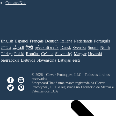
Contate-Nos
English
Español
Français
Deutsch
Italiana
Nederlands
Português
עברית
العَرَبِيَّة
हिन्दी
ру́сский язы́к
Dansk
Svenska
Suomi
Norsk
Türkçe
Polski
Româna
Ceština
Slovenský
Magyar
Hrvatski
български
Lietuvos
Slovenščina
Latvijas
eesti
© 2026 - Clever Prototypes, LLC - Todos os direitos
reservados.
StoryboardThat é uma marca registrada da
Clever
Prototypes , LLC
e registrada no Escritório de Marcas e
Patentes dos EUA