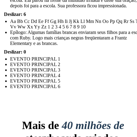
escola. Ela parou na frente da multidão irritada e disse sua oração,
depois foi para a escola. Sua professora ficou impressionada.
Deslizar: 6
Aa Bb Cc Dd Ee Ff Gg Hh Ii Jj Kk Ll Mm Nn ​​Oo Pp Qq Rr Ss 
Vv Ww Xx Yy Zz 1 2 3 4 5 6 7 8 9 10
Epílogo: Algumas famílias brancas enviaram seus filhos para a es
com Ruby. Logo mais crianças negras freqüentaram a Frantz
Elementary e as brancas.
Deslizar: 0
EVENTO PRINCIPAL 1
EVENTO PRINCIPAL 2
EVENTO PRINCIPAL 3
EVENTO PRINCIPAL 4
EVENTO PRINCIPAL 5
EVENTO PRINCIPAL 6
Mais de
40 milhões de