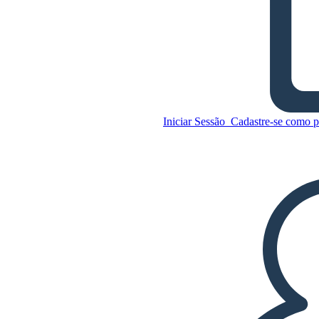
A História de Ruby Bridges -
Sequence
Iniciar Sessão
Cadastre-se como p
Copie este storyboard
CRIAR UM STORYBOARD
Copie este storyboard
CRIAR UM STORYBOARD
REPRODUZIR APRESENTAÇÃO DE
SLIDES
LEIA PRA MIM