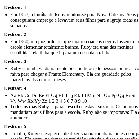
Deslizar: 1
Em 1957, a família de Ruby mudou-se para Nova Orleans. Seus p
conseguiram emprego e levavam seus filhos para a igreja todas as
semanas.
Deslizar: 2
Em 1960, um juiz ordenou que quatro crianças negras fossem a 
escola elementar totalmente branca. Ruby era uma das meninas
escolhidas, ela tinha que ir para uma escola sozinha.
Deslizar: 3
Ruby caminhava diariamente por multidões de pessoas brancas c
raiva para chegar à Frantz Elementary. Ela era guardada pelos
marechais. Isso durou meses.
Deslizar: 4
Aa Bb Cc Dd Ee Ff Gg Hh Ii Jj Kk Ll Mm Nn ​​Oo Pp Qq Rr Ss 
Vv Ww Xx Yy Zz 1 2 3 4 5 6 7 8 9 10
Todos os dias Ruby ia para a escola e estava sozinho. Os brancos
mandariam seus filhos para a escola. Ruby não se importava; Ela 
aprender.
Deslizar: 5
Um dia, Ruby se esqueceu de dizer sua oração diária antes de ir p