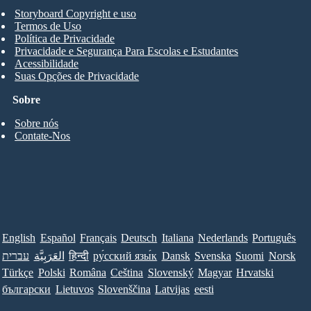
Storyboard Copyright e uso
Termos de Uso
Política de Privacidade
Privacidade e Segurança Para Escolas e Estudantes
Acessibilidade
Suas Opções de Privacidade
Sobre
Sobre nós
Contate-Nos
English
Español
Français
Deutsch
Italiana
Nederlands
Português
עברית
العَرَبِيَّة
हिन्दी
ру́сский язы́к
Dansk
Svenska
Suomi
Norsk
Türkçe
Polski
Româna
Ceština
Slovenský
Magyar
Hrvatski
български
Lietuvos
Slovenščina
Latvijas
eesti