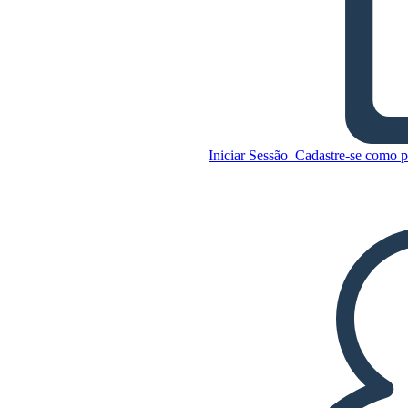
A História de Ruby Bridges -
Tema
Copie este storyboard
Iniciar Sessão
Cadastre-se como p
CRIAR UM STORYBOARD
Copie este storyboard
CRIAR UM STORYBOARD
REPRODUZIR APRESENTAÇÃO DE
SLIDES
LEIA PRA MIM