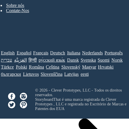
Sobre nós
Contate-Nos
English
Español
Français
Deutsch
Italiana
Nederlands
Português
עברית
العَرَبِيَّة
हिन्दी
ру́сский язы́к
Dansk
Svenska
Suomi
Norsk
Türkçe
Polski
Româna
Ceština
Slovenský
Magyar
Hrvatski
български
Lietuvos
Slovenščina
Latvijas
eesti
© 2026 - Clever Prototypes, LLC - Todos os direitos
reservados.
StoryboardThat é uma marca registrada da
Clever
Prototypes , LLC
e registrada no Escritório de Marcas e
Patentes dos EUA