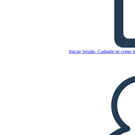
Bud, não Buddy Causa e
Efeito
Iniciar Sessão
Cadastre-se como p
Copie este storyboard
CRIAR UM STORYBOARD
Copie este storyboard
CRIAR UM STORYBOARD
REPRODUZIR APRESENTAÇÃO DE
SLIDES
LEIA PRA MIM