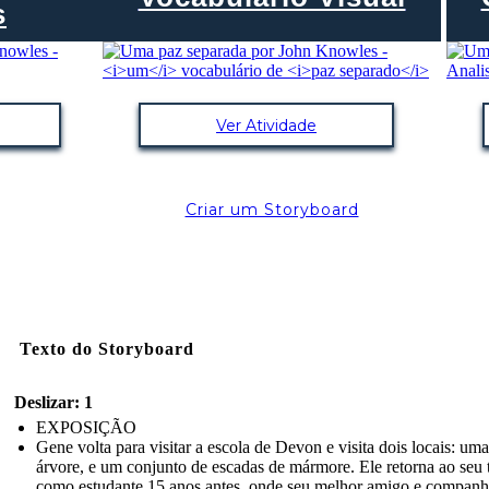
s
Ver Atividade
Criar um Storyboard
Texto do Storyboard
Deslizar: 1
EXPOSIÇÃO
Gene volta para visitar a escola de Devon e visita dois locais: uma
árvore, e um conjunto de escadas de mármore. Ele retorna ao seu
como estudante 15 anos antes, onde seu melhor amigo e companh