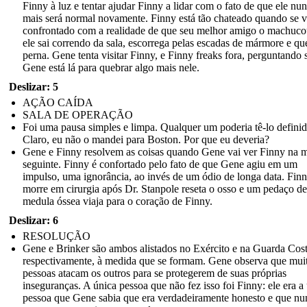
Finny à luz e tentar ajudar Finny a lidar com o fato de que ele nu
mais será normal novamente. Finny está tão chateado quando se 
confrontado com a realidade de que seu melhor amigo o machuco
ele sai correndo da sala, escorrega pelas escadas de mármore e qu
perna. Gene tenta visitar Finny, e Finny freaks fora, perguntando 
Gene está lá para quebrar algo mais nele.
Deslizar: 5
AÇÃO CAÍDA
SALA DE OPERAÇÃO
Foi uma pausa simples e limpa. Qualquer um poderia tê-lo definid
Claro, eu não o mandei para Boston. Por que eu deveria?
Gene e Finny resolvem as coisas quando Gene vai ver Finny na 
seguinte. Finny é confortado pelo fato de que Gene agiu em um
impulso, uma ignorância, ao invés de um ódio de longa data. Fin
morre em cirurgia após Dr. Stanpole reseta o osso e um pedaço de
medula óssea viaja para o coração de Finny.
Deslizar: 6
RESOLUÇÃO
Gene e Brinker são ambos alistados no Exército e na Guarda Cost
respectivamente, à medida que se formam. Gene observa que mui
pessoas atacam os outros para se protegerem de suas próprias
inseguranças. A única pessoa que não fez isso foi Finny: ele era a
pessoa que Gene sabia que era verdadeiramente honesto e que nu