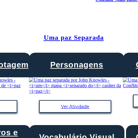
Uma paz Separada
lotagem
Personagens
Ver Atividade
vos e
Vocabulário Visual