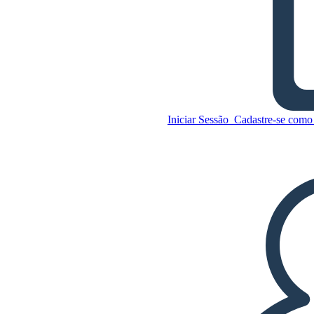
Diagrama de Trama Para
uma paz Separada
Iniciar Sessão
Cadastre-se como 
Copie este storyboard
CRIAR UM STORYBOARD
Copie este storyboard
CRIAR UM STORYBOARD
REPRODUZIR APRESENTAÇÃO DE
SLIDES
LEIA PRA MIM