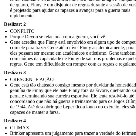
de quarto, Finny, é um disjuntor de regras durante a sessão de ve
é projetado para ajudar os rapazes a avançar para a guerra mais
rapidamente.
Deslizar: 2
CONFLITO
Porque Devon se relaciona com a guerra, você vê.
Gene acredita que Finny está envolvido em algum tipo de compet
com ele para trazer Gene até o nível Finny academicamente, para
eles possam ser mesmo em acadêmicos e atletismo. Gene também 
com ciúmes da capacidade de Finny de sair dos problemas e queb
regras. Gene tem dificuldade em romper com as regras e regulame
Deslizar: 3
CRESCENTE AÇÃO
Gene está tão chateado consigo mesmo por duvidar da honestida
genuína de Finny que ele bate Finny fora da árvore, quebrando s
perna e terminando sua carreira esportiva. Ele tenta resolvê-lo até
concordando que não há guerra e treinamento para os Jogos Olím
de 1944. Até descobrir que Leper ficou louco no exército, eles sã
capazes de manter a farsa.
Deslizar: 4
CLÍMAX
Brinker apresenta um julgamento para trazer a verdade do ferimen