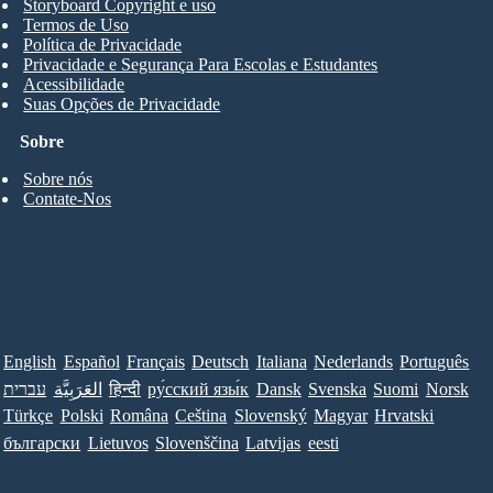
Storyboard Copyright e uso
Termos de Uso
Política de Privacidade
Privacidade e Segurança Para Escolas e Estudantes
Acessibilidade
Suas Opções de Privacidade
Sobre
Sobre nós
Contate-Nos
English
Español
Français
Deutsch
Italiana
Nederlands
Português
עברית
العَرَبِيَّة
हिन्दी
ру́сский язы́к
Dansk
Svenska
Suomi
Norsk
Türkçe
Polski
Româna
Ceština
Slovenský
Magyar
Hrvatski
български
Lietuvos
Slovenščina
Latvijas
eesti