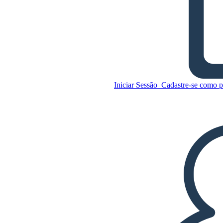
Evolução do Personagem
Devil and Tom Walker
Copie este storyboard
CRIAR UM STORYBOARD
Iniciar Sessão
Cadastre-se como p
Copie este storyboard
CRIAR UM STORYBOARD
REPRODUZIR APRESENTAÇÃO DE
SLIDES
LEIA PRA MIM