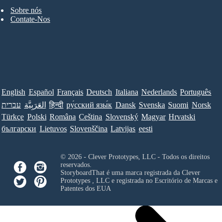
Sobre nós
Contate-Nos
English
Español
Français
Deutsch
Italiana
Nederlands
Português
עברית
العَرَبِيَّة
हिन्दी
ру́сский язы́к
Dansk
Svenska
Suomi
Norsk
Türkçe
Polski
Româna
Ceština
Slovenský
Magyar
Hrvatski
български
Lietuvos
Slovenščina
Latvijas
eesti
© 2026 - Clever Prototypes, LLC - Todos os direitos
reservados.
StoryboardThat é uma marca registrada da
Clever
Prototypes , LLC
e registrada no Escritório de Marcas e
Patentes dos EUA