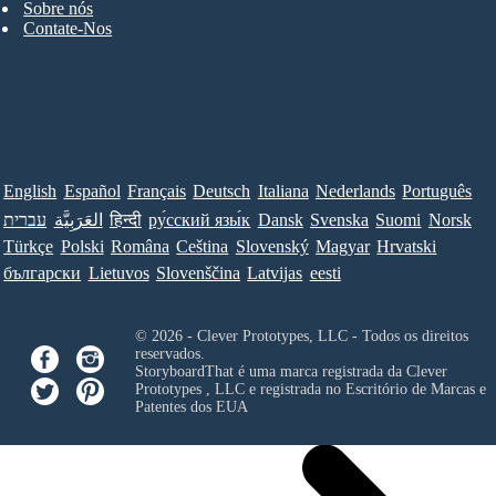
Sobre nós
Contate-Nos
English
Español
Français
Deutsch
Italiana
Nederlands
Português
עברית
العَرَبِيَّة
हिन्दी
ру́сский язы́к
Dansk
Svenska
Suomi
Norsk
Türkçe
Polski
Româna
Ceština
Slovenský
Magyar
Hrvatski
български
Lietuvos
Slovenščina
Latvijas
eesti
© 2026 - Clever Prototypes, LLC - Todos os direitos
reservados.
StoryboardThat é uma marca registrada da
Clever
Prototypes , LLC
e registrada no Escritório de Marcas e
Patentes dos EUA