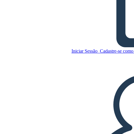
Linguagem Figurativa de
Dentro Para Fora e de Volta
Para Trás
Iniciar Sessão
Cadastre-se como 
Copie este storyboard
CRIAR UM STORYBOARD
Copie este storyboard
CRIAR UM STORYBOARD
REPRODUZIR APRESENTAÇÃO DE
SLIDES
LEIA PRA MIM