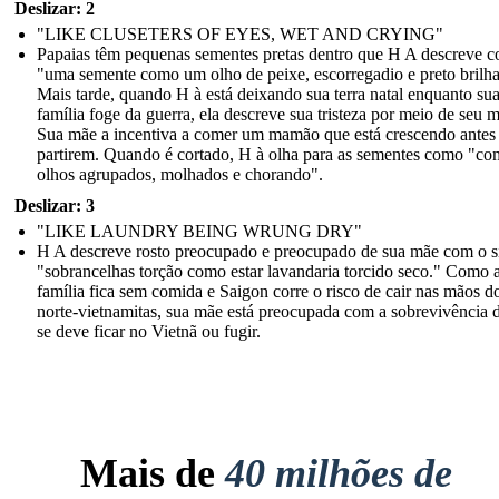
Deslizar: 2
"LIKE CLUSETERS OF EYES, WET AND CRYING"
Papaias têm pequenas sementes pretas dentro que H A descreve 
"uma semente como um olho de peixe, escorregadio e preto brilha
Mais tarde, quando H à está deixando sua terra natal enquanto su
família foge da guerra, ela descreve sua tristeza por meio de seu
Sua mãe a incentiva a comer um mamão que está crescendo antes
partirem. Quando é cortado, H à olha para as sementes como "c
olhos agrupados, molhados e chorando".
Deslizar: 3
" LIKE LAUNDRY BEING WRUNG DRY"
H A descreve rosto preocupado e preocupado de sua mãe com o s
"sobrancelhas torção como estar lavandaria torcido seco." Como 
família fica sem comida e Saigon corre o risco de cair nas mãos d
norte-vietnamitas, sua mãe está preocupada com a sobrevivência d
se deve ficar no Vietnã ou fugir.
Mais de
40 milhões de