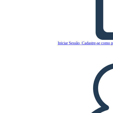
O Tesouro de Limão Marrom
- Definição
Copie este storyboard
Iniciar Sessão
Cadastre-se como p
CRIAR UM STORYBOARD
Copie este storyboard
CRIAR UM STORYBOARD
REPRODUZIR APRESENTAÇÃO DE
SLIDES
LEIA PRA MIM