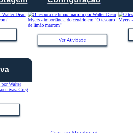
Ver Atividade
iva
Criar um Storyboard