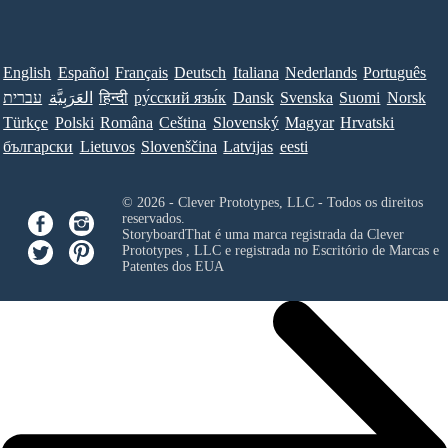
English
Español
Français
Deutsch
Italiana
Nederlands
Português
עברית
العَرَبِيَّة
हिन्दी
ру́сский язы́к
Dansk
Svenska
Suomi
Norsk
Türkçe
Polski
Româna
Ceština
Slovenský
Magyar
Hrvatski
български
Lietuvos
Slovenščina
Latvijas
eesti
© 2026 - Clever Prototypes, LLC - Todos os direitos
reservados.
StoryboardThat é uma marca registrada da
Clever
Prototypes , LLC
e registrada no Escritório de Marcas e
Patentes dos EUA