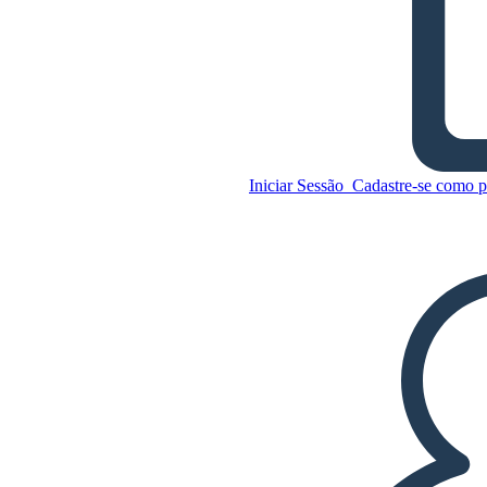
Planilha de Experiência de
Bochecha de Cebola
Iniciar Sessão
Cadastre-se como p
Copie este storyboard
CRIAR UM STORYBOARD
REPRODUZIR APRESENTAÇÃO DE SLIDES
LEIA PRA MIM