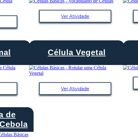
Ver Atividade
mal
Célula Vegetal
Ver Atividade
a de
Cebola