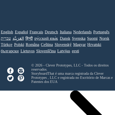
English
Español
Français
Deutsch
Italiana
Nederlands
Português
עברית
العَرَبِيَّة
हिन्दी
ру́сский язы́к
Dansk
Svenska
Suomi
Norsk
Türkçe
Polski
Româna
Ceština
Slovenský
Magyar
Hrvatski
български
Lietuvos
Slovenščina
Latvijas
eesti
© 2026 - Clever Prototypes, LLC - Todos os direitos
reservados.
StoryboardThat é uma marca registrada da
Clever
Prototypes , LLC
e registrada no Escritório de Marcas e
Patentes dos EUA