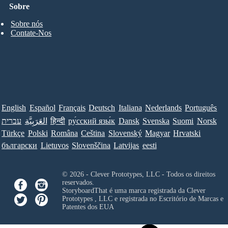
Sobre
Sobre nós
Contate-Nos
English
Español
Français
Deutsch
Italiana
Nederlands
Português
עברית
العَرَبِيَّة
हिन्दी
ру́сский язы́к
Dansk
Svenska
Suomi
Norsk
Türkçe
Polski
Româna
Ceština
Slovenský
Magyar
Hrvatski
български
Lietuvos
Slovenščina
Latvijas
eesti
© 2026 - Clever Prototypes, LLC - Todos os direitos
reservados.
StoryboardThat é uma marca registrada da
Clever
Prototypes , LLC
e registrada no Escritório de Marcas e
Patentes dos EUA