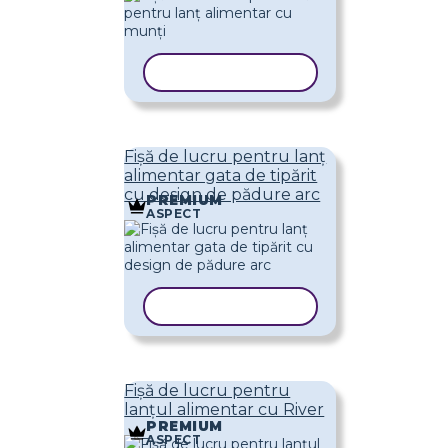
COPIAȚI ȘABLONUL
Fișă de lucru pentru lanț
alimentar gata de tipărit
cu design de pădure arc
PREMIUM
ASPECT
COPIAȚI ȘABLONUL
Fișă de lucru pentru
lanțul alimentar cu River
PREMIUM
ASPECT