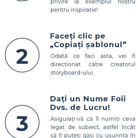
privire la exemplul nostru
pentru inspirație!
Faceți clic pe
„Copiați șablonul”
2
Odată ce faci asta, vei fi
direcționat către creatorul
storyboard-ului.
Dați un Nume Foii
Dvs. de Lucru!
3
Asigurați-vă că îl numiți ceva
legat de subiect, astfel încât
să îl puteți găsi cu ușurință în