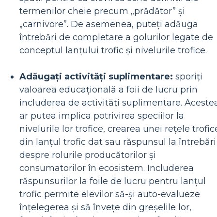
termenilor cheie precum „prădător” și
„carnivore”. De asemenea, puteți adăuga
întrebări de completare a golurilor legate de
conceptul lanțului trofic și nivelurile trofice.
Adăugați activități suplimentare:
sporiți
valoarea educațională a foii de lucru prin
includerea de activități suplimentare. Aceste
ar putea implica potrivirea speciilor la
nivelurile lor trofice, crearea unei rețele trofic
din lanțul trofic dat sau răspunsul la întrebări
despre rolurile producătorilor și
consumatorilor în ecosistem. Includerea
răspunsurilor la foile de lucru pentru lanțul
trofic permite elevilor să-și auto-evalueze
înțelegerea și să învețe din greșelile lor,