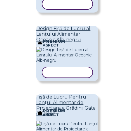
COPIAȚI ȘABLONUL
Design Fișă de Lucru al
Lanțului Alimentar
Oceanic Alb-negru
PREMIUM
ASPECT
COPIAȚI ȘABLONUL
Fișă de Lucru Pentru
Lanțul Alimentar de
Proiectare a Grădinii Gata
PREMIUM
de Impr
ASPECT