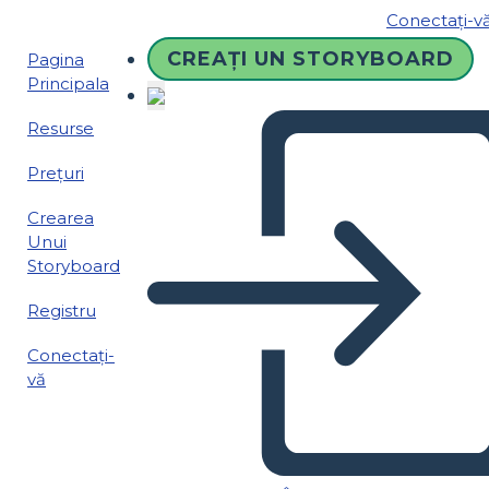
Conectați-v
CREAȚI UN STORYBOARD
Pagina
Principala
Resurse
Prețuri
Crearea
Unui
Storyboard
Registru
Conectați-
vă