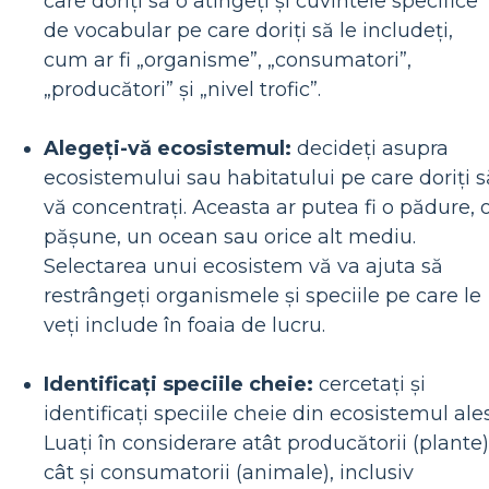
care doriți să o atingeți și cuvintele specifice
de vocabular pe care doriți să le includeți,
cum ar fi „organisme”, „consumatori”,
„producători” și „nivel trofic”.
Alegeți-vă ecosistemul:
decideți asupra
ecosistemului sau habitatului pe care doriți s
vă concentrați. Aceasta ar putea fi o pădure, 
pășune, un ocean sau orice alt mediu.
Selectarea unui ecosistem vă va ajuta să
restrângeți organismele și speciile pe care le
veți include în foaia de lucru.
Identificați speciile cheie:
cercetați și
identificați speciile cheie din ecosistemul ales
Luați în considerare atât producătorii (plante)
cât și consumatorii (animale), inclusiv