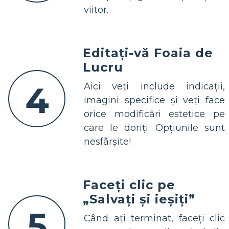
viitor.
Editați-vă Foaia de
Lucru
4
Aici veți include indicații,
imagini specifice și veți face
orice modificări estetice pe
care le doriți. Opțiunile sunt
nesfârșite!
Faceți clic pe
„Salvați și ieșiți”
5
Când ați terminat, faceți clic