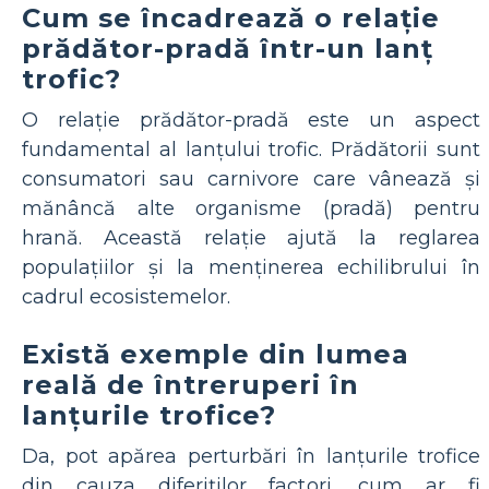
Cum se încadrează o relație
prădător-pradă într-un lanț
trofic?
O relație prădător-pradă este un aspect
fundamental al lanțului trofic. Prădătorii sunt
consumatori sau carnivore care vânează și
mănâncă alte organisme (pradă) pentru
hrană. Această relație ajută la reglarea
populațiilor și la menținerea echilibrului în
cadrul ecosistemelor.
Există exemple din lumea
reală de întreruperi în
lanțurile trofice?
Da, pot apărea perturbări în lanțurile trofice
din cauza diferiților factori, cum ar fi