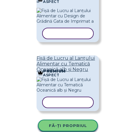
a
ASPECT
COPIAȚI ȘABLONUL
Fișă de Lucru al Lanțului
Alimentar cu Tematică
Oceanică alb și Negru
PREMIUM
ASPECT
COPIAȚI ȘABLONUL
FĂ-ȚI PROPRIUL