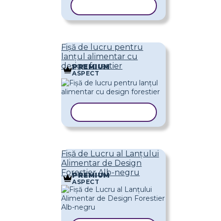
COPIAȚI ȘABLONUL
Fișă de lucru pentru
lanțul alimentar cu
design forestier
PREMIUM
ASPECT
COPIAȚI ȘABLONUL
Fișă de Lucru al Lanțului
Alimentar de Design
Forestier Alb-negru
PREMIUM
ASPECT