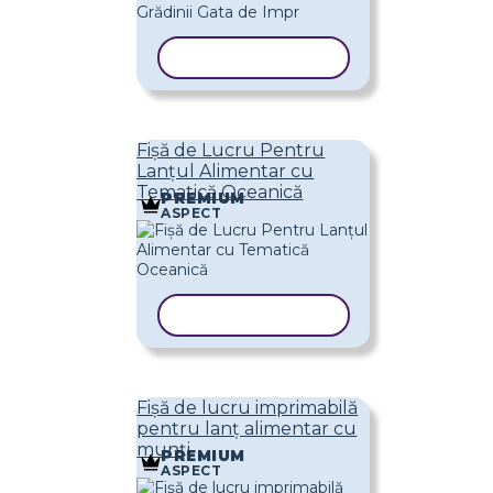
COPIAȚI ȘABLONUL
Fișă de Lucru Pentru
Lanțul Alimentar cu
Tematică Oceanică
PREMIUM
ASPECT
COPIAȚI ȘABLONUL
Fișă de lucru imprimabilă
pentru lanț alimentar cu
munți
PREMIUM
ASPECT