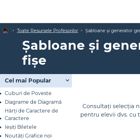
Toate Resursele Profesorilor
Șabloane și generator gra
Șabloane și gener
fișe
Cel mai Popular
Cuburi de Poveste
Diagrame de Diagramă
Consultați selecția 
Hărți de Caractere de
pentru elevii dvs. cu
Caractere
Ieșiți Biletele
Noutăți Grafice noi