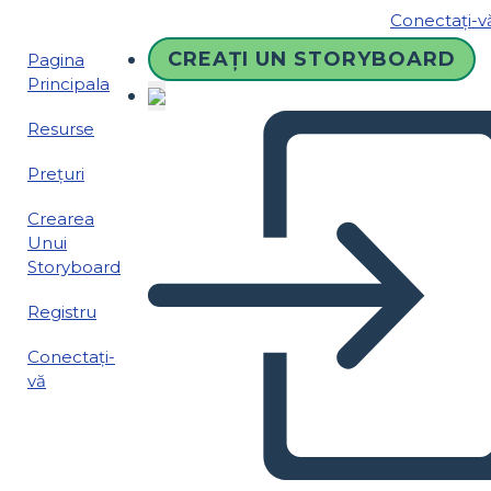
Conectați-v
CREAȚI UN STORYBOARD
Pagina
Principala
Resurse
Prețuri
Crearea
Unui
Storyboard
Registru
Conectați-
vă