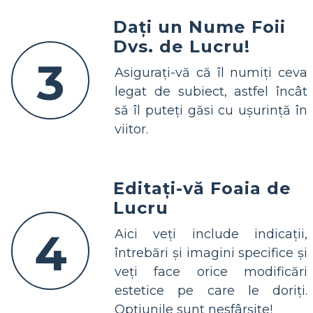
Dați un Nume Foii
Dvs. de Lucru!
3
Asigurați-vă că îl numiți ceva
legat de subiect, astfel încât
să îl puteți găsi cu ușurință în
viitor.
Editați-vă Foaia de
Lucru
4
Aici veți include indicații,
întrebări și imagini specifice și
veți face orice modificări
estetice pe care le doriți.
Opțiunile sunt nesfârșite!