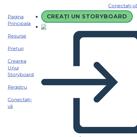
Conectați-v
CREAȚI UN STORYBOARD
Pagina
Principala
Resurse
Prețuri
Crearea
Unui
Storyboard
Registru
Conectați-
vă