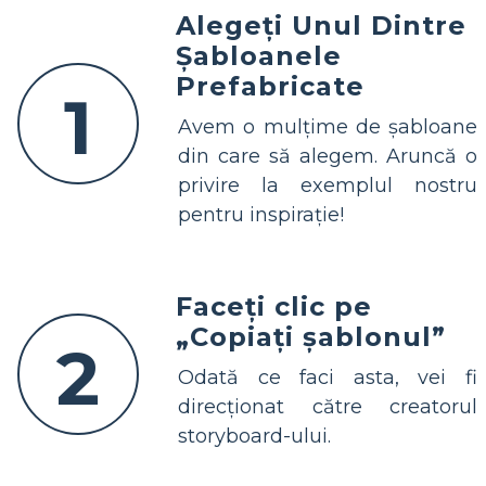
Alegeți Unul Dintre
Șabloanele
Prefabricate
1
Avem o mulțime de șabloane
din care să alegem. Aruncă o
privire la exemplul nostru
pentru inspirație!
Faceți clic pe
„Copiați șablonul”
2
Odată ce faci asta, vei fi
direcționat către creatorul
storyboard-ului.