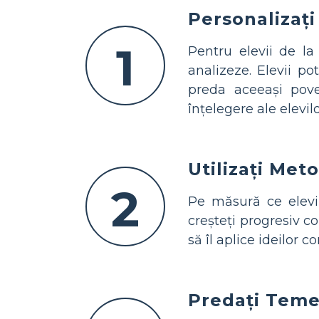
Personalizați
1
Pentru elevii de la 
analizeze. Elevii po
preda aceeași poves
înțelegere ale elevilo
Utilizați Met
2
Pe măsură ce elevii
creșteți progresiv co
să îl aplice ideilor 
Predați Teme