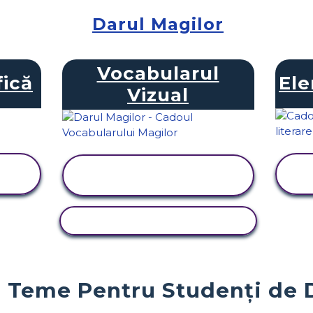
Darul Magilor
Vocabularul
ică
Ele
Vizual
VIZUALIZAȚI
ACTIVITATEA
ACTIVITATE DE COPIERE
 Teme Pentru Studenți de Di