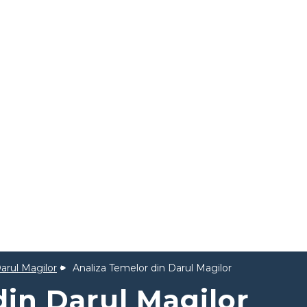
arul Magilor
Analiza Temelor din Darul Magilor
din Darul Magilor