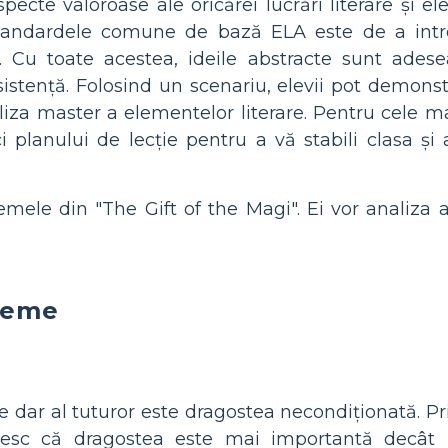
pecte valoroase ale oricărei lucrări literare și e
 standardele comune de bază ELA este de a intr
Cu toate acestea, ideile abstracte sunt adesea
istență. Folosind un scenariu, elevii pot demonst
liza master a elementelor literare. Pentru cele ma
i planului de lecție pentru a vă stabili clasa și 
temele din "The Gift of the Magi". Ei vor analiza a
 Teme
dar al tuturor este dragostea necondiționată. Prin 
edesc că dragostea este mai importantă decât