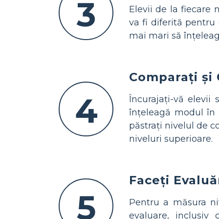
3
Elevii de la fiecare
va fi diferită pentru
mai mari să înțelea
Comparați și 
4
Încurajați-vă elevii
înțeleagă modul în c
păstrați nivelul de 
niveluri superioare.
Faceți Evaluă
5
Pentru a măsura niv
evaluare, inclusiv 