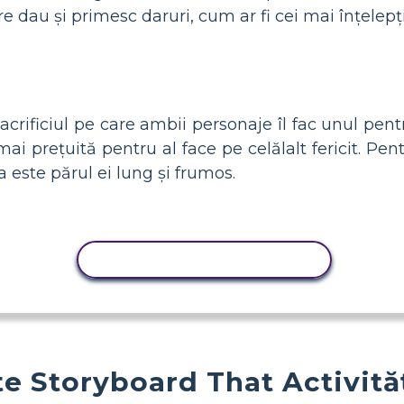
re dau și primesc daruri, cum ar fi cei mai înțelepți
ificiul pe care ambii personaje îl fac unul pentru 
 mai prețuită pentru al face pe celălalt fericit. Pe
a este părul ei lung și frumos.
ACTIVITATE DE COPIERE
e Storyboard That Activită