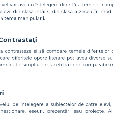
 nivel vor avea o înțelegere diferită a temelor c
 elevii din clasa întâi și din clasa a zecea. În mod
gă tema manipulării.
Contrastați
 să contrasteze și să compare temele diferitelor 
are diferitele opere literare pot avea diverse su
comparație simplu, dar faceți baza de comparație 
ri
elul de înțelegere a subiectelor de către elevi,
chestionare, eseuri, prezentări sau proiecte. A