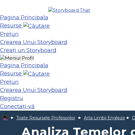
Pagina Principala
Resurse
Prețuri
Crearea Unui Storyboard
Creați un Storyboard
Pagina Principala
Resurse
Prețuri
Crearea Unui Storyboard
Registru
Conectați-vă
Toate Resursele Profesorilor
Arta Limbii Engleze
D
Analiza Temelor 