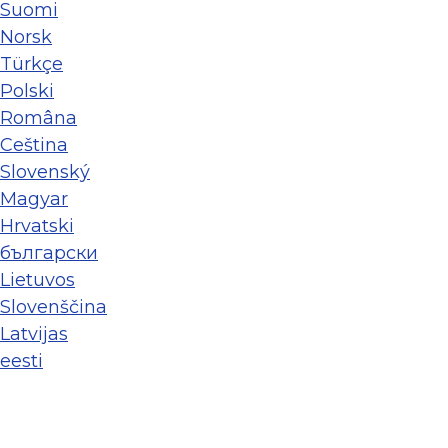
Suomi
Norsk
Türkçe
Polski
Româna
Ceština
Slovenský
Magyar
Hrvatski
български
Lietuvos
Slovenščina
Latvijas
eesti