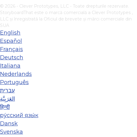
© 2026 - Clever Prototypes, LLC - Toate drepturile rezervate.
StoryboardThat este o marcă comercială a
Clever Prototypes ,
LLC
și înregistrată la Oficiul de brevete și mărci comerciale din
SUA
English
Español
Français
Deutsch
Italiana
Nederlands
Português
עברית
العَرَبِيَّة
हिन्दी
ру́сский язы́к
Dansk
Svenska