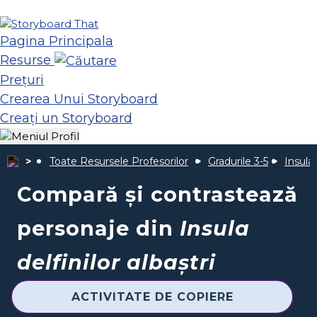
Pagina Principala
Resurse
Prețuri
Crearea Unui Storyboard
Creați un Storyboard
Toate Resursele Profesorilor
Gradurile 3-5
Insula 
Compară și contrastează
personaje din
Insula
delfinilor albaștri
ACTIVITATE DE COPIERE