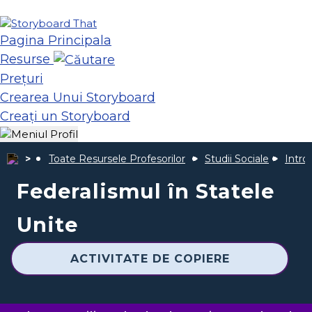
Pagina Principala
Resurse
Prețuri
Crearea Unui Storyboard
Creați un Storyboard
Toate Resursele Profesorilor
Studii Sociale
Intro
Federalismul în Statele
Unite
ACTIVITATE DE COPIERE