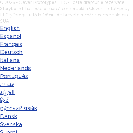
© 2026 - Clever Prototypes, LLC - Toate drepturile rezervate.
StoryboardThat este o marcă comercială a
Clever Prototypes ,
LLC
și înregistrată la Oficiul de brevete și mărci comerciale din
SUA
English
Español
Français
Deutsch
Italiana
Nederlands
Português
עברית
العَرَبِيَّة
हिन्दी
ру́сский язы́к
Dansk
Svenska
Suomi