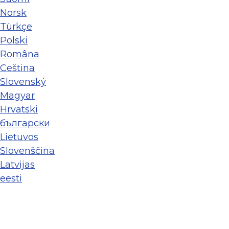
Norsk
Türkçe
Polski
Româna
Ceština
Slovenský
Magyar
Hrvatski
български
Lietuvos
Slovenščina
Latvijas
eesti