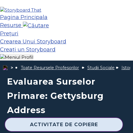
Pagina Principala
Resurse
Prețuri
Crearea Unui Storyboard
Creați un Storyboard
Toate Resursele Profesorilor
Studii Sociale
Istor
Evaluarea Surselor
Primare: Gettysburg
Address
ACTIVITATE DE COPIERE