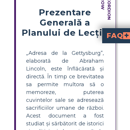
Prezentare
Generală a
Planului de Lecție
FAQ
Președintele Abraham Lincoln a ținut o scurtă dar importantă adresă cunoscută sub numele de Adresa de la Gettysburg în timpul războiului civil american. În urma bătăliei de la Gettysburg, s-a întâmplat pe 19 noiembrie 1863, în timpul c
Care este semnificația Adresei de
Discursul de la Gettysburg surprinde inima ideilor americane precum egalitat
Ce și-a propus să realizeze The Gettysburg Ad
Principalele obiective ale Adresei de la Gettysburg au fost de a reformula semnificația Războiului Civil și de a aduce un omagiu bărbaților care au murit în bătălia de la Gettysburg. Lincoln a 
„Adresa de la Gettysburg”,
elaborată de Abraham
Lincoln, este înflăcărată și
directă. În timp ce brevitatea
sa permite multora să o
memoreze, puterea
cuvintelor sale se adresează
sacrificiilor umane de război.
Acest document a fost
studiat și sărbătorit de istorici