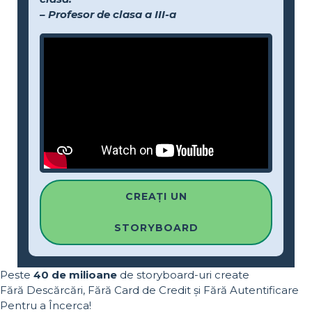
– Profesor de clasa a III-a
CREAȚI UN
STORYBOARD
Peste
40 de milioane
de storyboard-uri create
Fără Descărcări, Fără Card de Credit și Fără Autentificare
Pentru a Încerca!