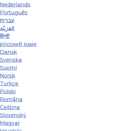
Nederlands
Português
עברית
العَرَبِيَّة
हिन्दी
ру́сский язы́к
Dansk
Svenska
Suomi
Norsk
Türkçe
Polski
Româna
Ceština
Slovenský
Magyar