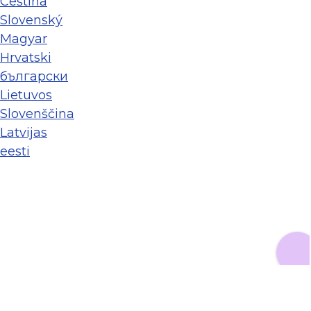
Ceština
Slovenský
Magyar
Hrvatski
български
Lietuvos
Slovenščina
Latvijas
eesti