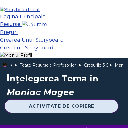
Pagina Principala
Resurse
Prețuri
Crearea Unui Storyboard
Creați un Storyboard
Toate Resursele Profesorilor
Gradurile 3-5
Mania
Înțelegerea Tema în
Maniac Magee
ACTIVITATE DE COPIERE