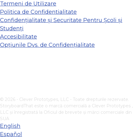
Termeni de Utilizare
Politica de Confidentialitate
Confidențialitate și Securitate Pentru Școli și
Studenți
Accesibilitate
Opțiunile Dvs. de Confidențialitate
© 2026 - Clever Prototypes, LLC - Toate drepturile rezervate.
StoryboardThat este o marcă comercială a
Clever Prototypes ,
LLC
și înregistrată la Oficiul de brevete și mărci comerciale din
SUA
English
Español