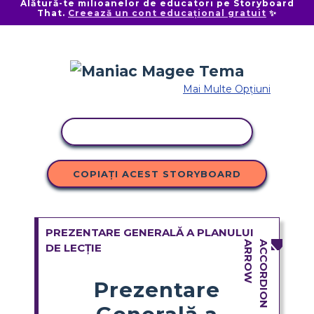
Alătură-te milioanelor de educatori pe Storyboard
That.
Creează un cont educațional gratuit
✨
Mai Multe Opțiuni
ACTIVITATE DE COPIERE
COPIAȚI ACEST STORYBOARD
PREZENTARE GENERALĂ A PLANULUI
DE LECȚIE
Prezentare
Generală a