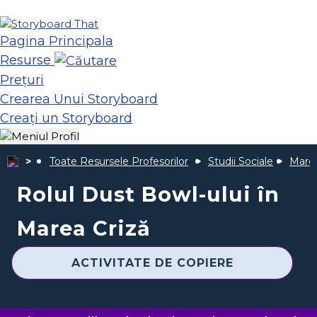
Pagina Principala
Resurse
Prețuri
Crearea Unui Storyboard
Creați un Storyboard
Toate Resursele Profesorilor
Studii Sociale
Mare
Rolul Dust Bowl-ului în
Marea Criză
ACTIVITATE DE COPIERE