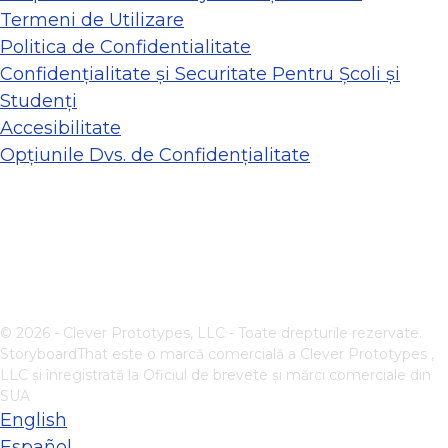
Termeni de Utilizare
Politica de Confidentialitate
Confidențialitate și Securitate Pentru Școli și
Studenți
Accesibilitate
Opțiunile Dvs. de Confidențialitate
© 2026 - Clever Prototypes, LLC - Toate drepturile rezervate.
StoryboardThat este o marcă comercială a
Clever Prototypes ,
LLC
și înregistrată la Oficiul de brevete și mărci comerciale din
SUA
English
Español