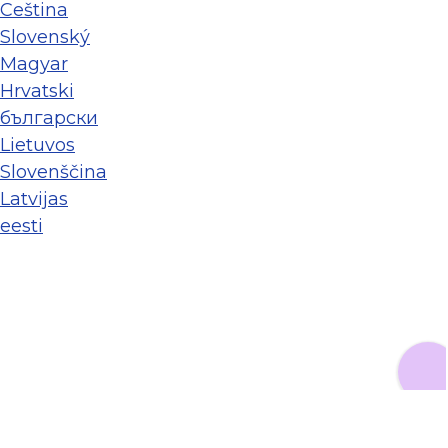
Ceština
Slovenský
Magyar
Hrvatski
български
Lietuvos
Slovenščina
Latvijas
eesti