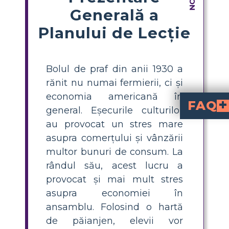
Generală a
Planului de Lecție
Bolul de praf din anii 1930 a
rănit nu numai fermierii, ci și
economia americană în
FAQ
general. Eșecurile culturilor
au provocat un stres mare
Ce a fost Praful de
a fost o secetă severă și o serie de 
efecte devastatoare as
prin afecta
Cine a fost cel mai 
din Câmpia Mare au fost cei mai direct afe
Marii Depresi
Unde s-a întâmplat P
a afectat în principal zone din Oklahoma, Tex
Cum pot elevii fo
— Cine, Ce, Când, Unde și De ce — pentr
Cum pot conecta P
ale Prafului de Ploaie și eșecurilor pieței actuale, elevii pot identifica modele și
asupra comerțului și vânzării
multor bunuri de consum. La
rândul său, acest lucru a
provocat și mai mult stres
asupra economiei în
ansamblu. Folosind o hartă
de păianjen, elevii vor