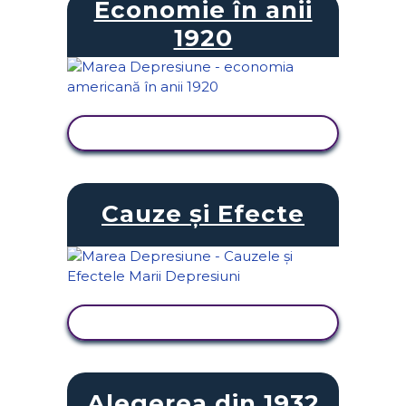
Economie în anii
1920
VIZUALIZAȚI ACTIVITATEA
Cauze și Efecte
VIZUALIZAȚI ACTIVITATEA
Alegerea din 1932