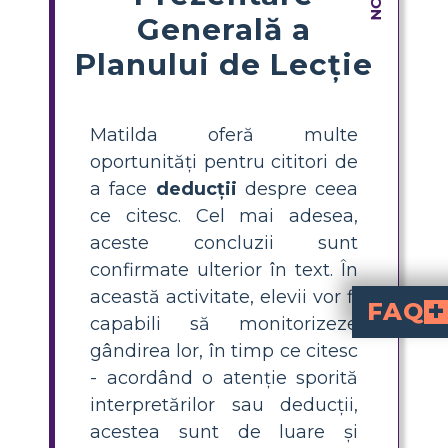
Generală a
Planului de Lecție
Matilda oferă multe
oportunități pentru cititori de
a face
deducții
despre ceea
ce citesc. Cel mai adesea,
aceste concluzii sunt
confirmate ulterior în text. În
această activitate, elevii vor fi
FAQ
capabili să monitorizeze
What does it mean to m
means using clues from the story and your own k
, readers often guess characters' feelings or motives based on their words and actions, helping deepen understanding of the text.
How can I teac
identify quotes
where something is implied but not stated, discuss what they think is happening, and
What are some good examples of inferences in Matilda for a 4th or 5th grade lesson?
Examples include inferring Matilda's intelligence when she sol
Why is making infer
connect with charac
deeper compr
, many key details are implied, 
What is a simple acti
. For each quote, they write their inference and illustrate th
gândirea lor, în timp ce citesc
- acordând o atenție sporită
interpretărilor sau deducții,
acestea sunt de luare și