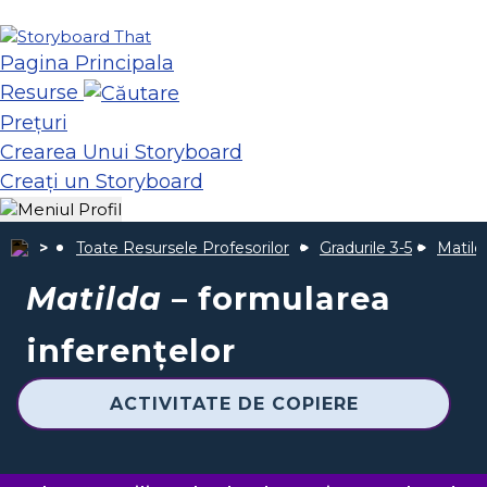
Pagina Principala
Resurse
Prețuri
Crearea Unui Storyboard
Creați un Storyboard
Toate Resursele Profesorilor
Gradurile 3-5
Matild
Matilda
– formularea
inferențelor
ACTIVITATE DE COPIERE