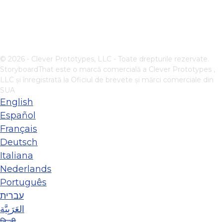
© 2026 - Clever Prototypes, LLC - Toate drepturile rezervate.
StoryboardThat este o marcă comercială a
Clever Prototypes ,
LLC
și înregistrată la Oficiul de brevete și mărci comerciale din
SUA
English
Español
Français
Deutsch
Italiana
Nederlands
Português
עברית
العَرَبِيَّة