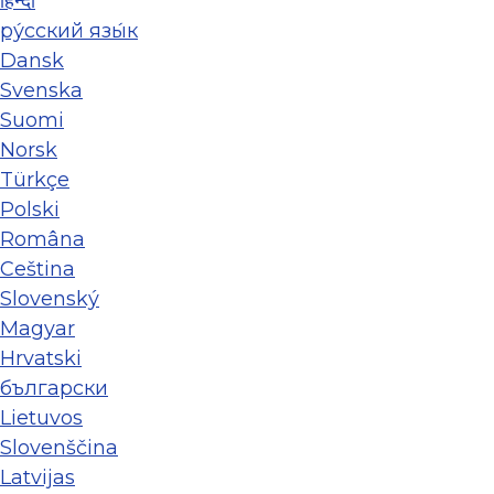
हिन्दी
ру́сский язы́к
Dansk
Svenska
Suomi
Norsk
Türkçe
Polski
Româna
Ceština
Slovenský
Magyar
Hrvatski
български
Lietuvos
Slovenščina
Latvijas